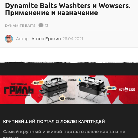
Dynamite Baits Washters и Wowsers.
Применение и назначение
13
DYNAMITE BAITS
Автор:
Антон Ерохин
26.04.2021
2
6
.
0
4
.
2
0
2
1
КРУПНЕЙШИЙ ПОРТАЛ О ЛОВЛЕ! КАРПТУДЕЙ
Самый крупный и живой портал о ловле карпа и не