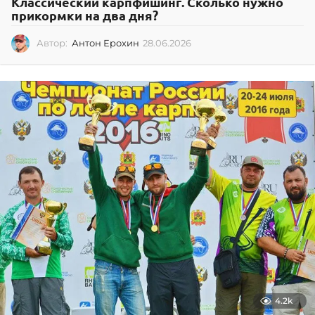
Классический карпфишинг. Сколько нужно
прикормки на два дня?
Автор:
Антон Ерохин
28.06.2026
2
8
.
0
6
.
2
0
2
6
4.2k