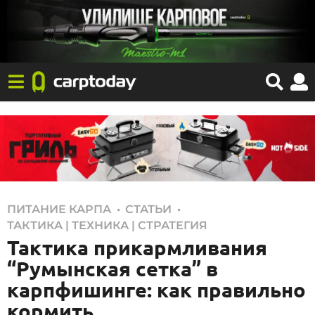
,
,
ПИТАНИЕ КАРПА
СТАТЬИ
2
ТАКТИКА | ТЕХНИКА | СТРАТЕГИЯ
0
Тактика прикармливания
.
“Румынская сетка” в
0
карпфишинге: как правильно
4
кормить
.