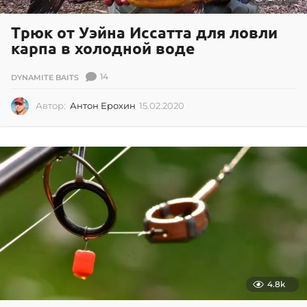
Трюк от Уэйна Иссатта для ловли
карпа в холодной воде
14
DYNAMITE BAITS
Автор:
Антон Ерохин
15.02.2020
1
5
.
0
2
.
2
0
2
0
4.8k