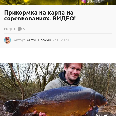
Прикормка на карпа на
соревнованиях. ВИДЕО!
5
ВИДЕО
Автор:
Антон Ерохин
23.12.2020
2
3
.
1
2
.
2
0
2
0
2.4k