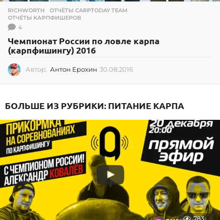
RICHWORTH
,
ОТЧЁТЫ CARPTODAY TEAM
,
ОТЧЁТЫ КАРПФИШЕРОВ
4
Чемпионат России по ловле карпа
(карпфишингу) 2016
Автор:
Антон Ерохин
30.08.2016
3
0
.
0
БОЛЬШЕ ИЗ РУБРИКИ:
ПИТАНИЕ КАРПА
8
.
2
0
1
6
783