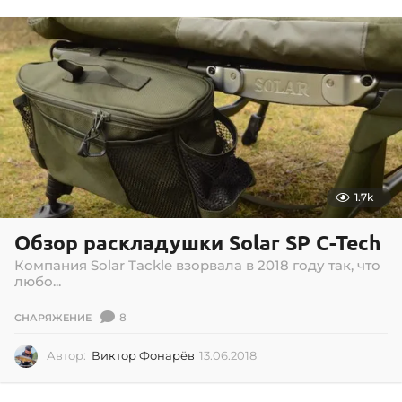
0
6
.
2
0
1
8
1.7k
Обзор раскладушки Solar SP C-Tech
Компания Solar Tackle взорвала в 2018 году так, что
любо...
8
СНАРЯЖЕНИЕ
Автор:
Виктор Фонарёв
13.06.2018
1
3
.