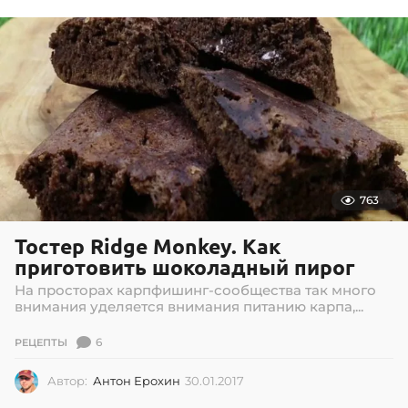
0
7
.
2
0
2
6
763
Тостер Ridge Monkey. Как
приготовить шоколадный пирог
На просторах карпфишинг-сообщества так много
внимания уделяется внимания питанию карпа,...
6
РЕЦЕПТЫ
Автор:
Антон Ерохин
30.01.2017
3
0