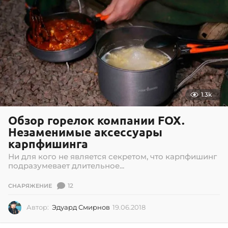
1.3k
Обзор горелок компании FOX.
Незаменимые аксессуары
карпфишинга
Ни для кого не является секретом, что карпфишинг
подразумевает длительное...
12
СНАРЯЖЕНИЕ
Автор:
Эдуард Смирнов
19.06.2018
1
9
.