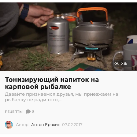
0
6
.
2
0
1
8
2.1k
Тонизирующий напиток на
карповой рыбалке
Давайте признаемся друзья, мы приезжаем на
рыбалку не ради того,...
8
РЕЦЕПТЫ
Автор:
Антон Ерохин
07.02.2017
0
2
.