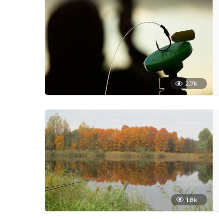
2.7k
1.8k