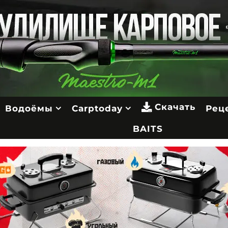
Скачать
Водоёмы
Carptoday
Рец
BAITS