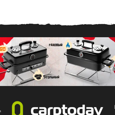
0
3
.
2
0
1
7
а