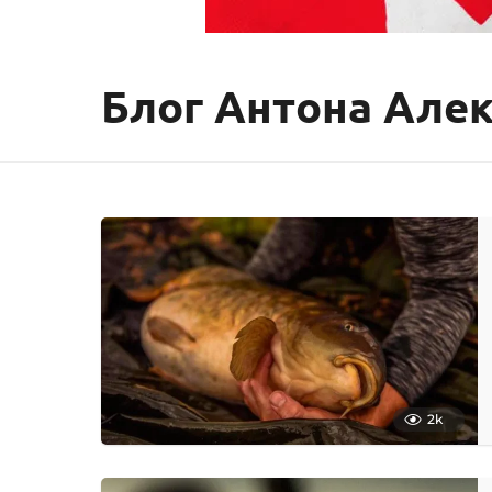
Блог Антона Але
2k