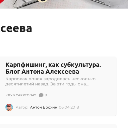
ксеева
Карпфишинг, как субкультура.
Блог Антона Алексеева
Карповая ловля зародилась несколько
десятилетий назад. За эти годы она...
9
КЛУБ CARPTODAY
Автор:
Антон Ерохин
06.04.2018
0
2
.
0