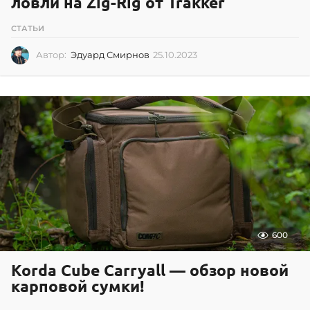
ловли на Zig-Rig от Trakker
СТАТЬИ
Автор:
Эдуард Смирнов
25.10.2023
2
5
.
1
0
.
2
0
2
3
600
Korda Cube Carryall — обзор новой
карповой сумки!