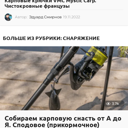
Карповые крючки VMC Mystic Carp.
Чистокровные французы
Автор:
Эдуард Смирнов
19.11.2022
1
9
.
1
БОЛЬШЕ ИЗ РУБРИКИ:
СНАРЯЖЕНИЕ
1
.
2
0
2
2
3.7k
Собираем карповую снасть от А до
Я. Сподовое (прикормочное)