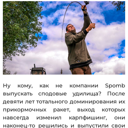
7
2
.
2
0
0
0
2
6
2
.
0
7
.
2
0
Ну кому, как не компании Spomb
2
выпускать сподовые удилища? После
6
девяти лет тотального доминирования их
прикормочных ракет, выход которых
навсегда изменил карпфишинг, они
наконец-то решились и выпустили свои