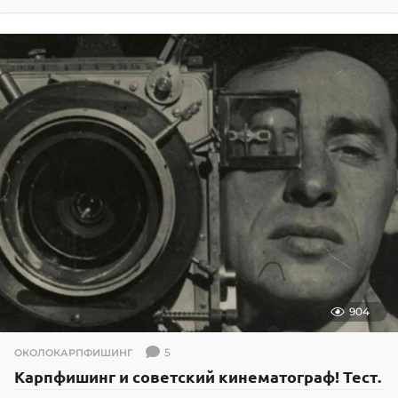
4
.
0
6
.
2
0
1
6
904
5
ОКОЛОКАРПФИШИНГ
Карпфишинг и советский кинематограф! Тест.