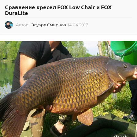
Сравнение кресел FOX Low Chair и FOX
DuraLite
Автор:
Эдуард Смирнов
14.04.2017
1
4
.
0
4
.
2
0
1
7
1.4k