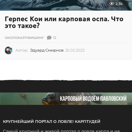
2.3k
Герпес Кои или карповая оспа. Что
это такое?
12
ОКОЛОКАРПФИШИНГ
Автор:
Эдуард Смирнов
25.02.2022
2
5
.
0
2
.
2
0
2
2
КРУПНЕЙШИЙ ПОРТАЛ О ЛОВЛЕ! КАРПТУДЕЙ
Самый крупный и живой портал о ловле карпа и не