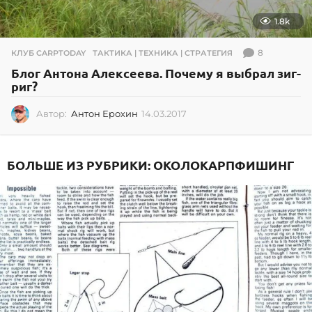
1.8k
8
КЛУБ CARPTODAY
,
ТАКТИКА | ТЕХНИКА | СТРАТЕГИЯ
Блог Антона Алексеева. Почему я выбрал зиг-
риг?
Автор:
Антон Ерохин
14.03.2017
1
4
.
0
БОЛЬШЕ ИЗ РУБРИКИ:
ОКОЛОКАРПФИШИНГ
3
.
2
0
1
7