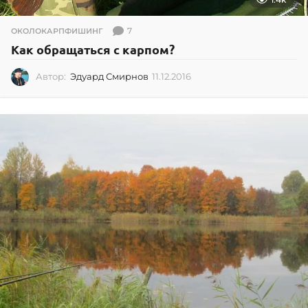
7
ОКОЛОКАРПФИШИНГ
Как обращаться с карпом?
Автор:
Эдуард Смирнов
11.12.2016
1
1
.
1
2
.
2
0
1
6