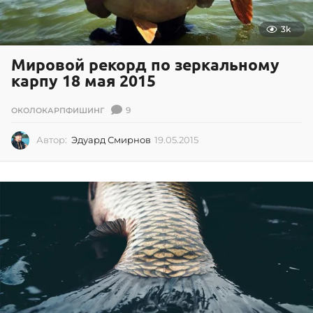
3k
Мировой рекорд по зеркальному
карпу 18 мая 2015
9
ОКОЛОКАРПФИШИНГ
Автор:
Эдуард Смирнов
19.05.2015
1
9
.
0
5
.
2
0
1
5