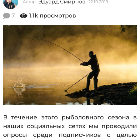
Эдуард Смирнов
Автор:
22.10.2019
2
2
2
0
.
7
1.1k
просмотров
1
1
0
9
.
2
2
0
2
1
9
.
1
0
.
2
0
1
В течение этого рыболовного сезона в
9
наших социальных сетях мы проводили
опросы среди подписчиков с целью