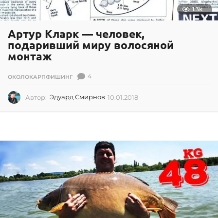
1.3k
Артур Кларк — человек,
подаривший миру волосяной
монтаж
4
ОКОЛОКАРПФИШИНГ
Автор:
Эдуард Смирнов
10.01.2018
1
0
.
0
1
.
2
0
1
8