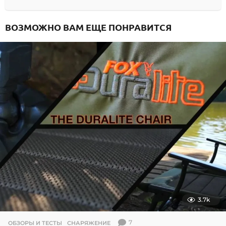
ВОЗМОЖНО ВАМ ЕЩЕ ПОНРАВИТСЯ
3.7k
7
ОБЗОРЫ И ТЕСТЫ
,
СНАРЯЖЕНИЕ