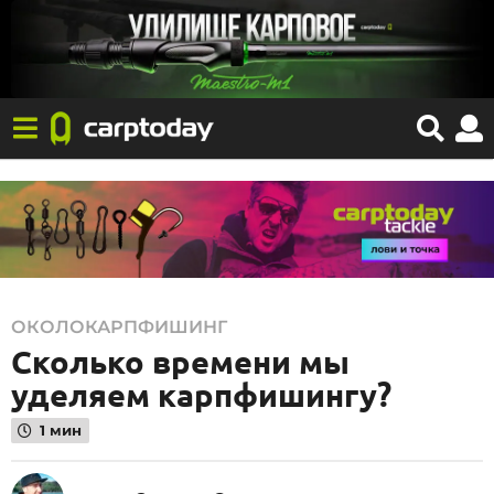
2
ОКОЛОКАРПФИШИНГ
Сколько времени мы
2
.
уделяем карпфишингу?
1
1 мин
0
.