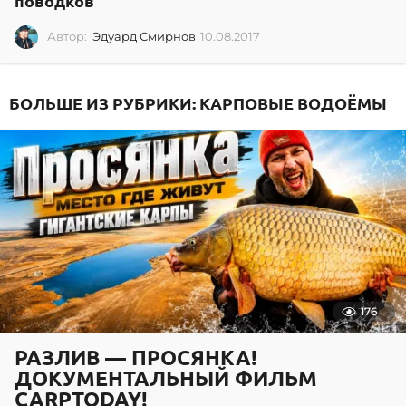
поводков
Автор:
Эдуард Смирнов
10.08.2017
1
0
.
0
БОЛЬШЕ ИЗ РУБРИКИ:
КАРПОВЫЕ ВОДОЁМЫ
8
.
2
0
1
7
176
РАЗЛИВ — ПРОСЯНКА!
ДОКУМЕНТАЛЬНЫЙ ФИЛЬМ
CARPTODAY!