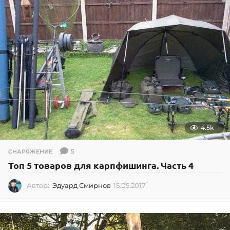
4.5k
5
СНАРЯЖЕНИЕ
Топ 5 товаров для карпфишинга. Часть 4
Автор:
Эдуард Смирнов
15.05.2017
1
5
.
0
5