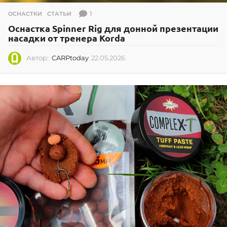
1
ОСНАСТКИ
,
СТАТЬИ
Оснастка Spinner Rig для донной презентации
насадки от тренера Korda
Автор:
CARPtoday
22.05.2026
2
2
.
0
5
.
2
0
2
6