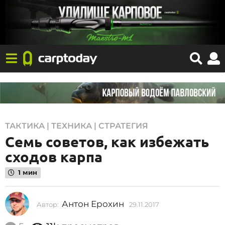
2
ТАКТИКА | ТЕХНИКА | СТРАТЕГИЯ
Семь советов, как избежать
9
.
сходов карпа
1
1 мин
1
.
Антон Ерохин
Автор:
29.11.2017
2
2
9
0
.