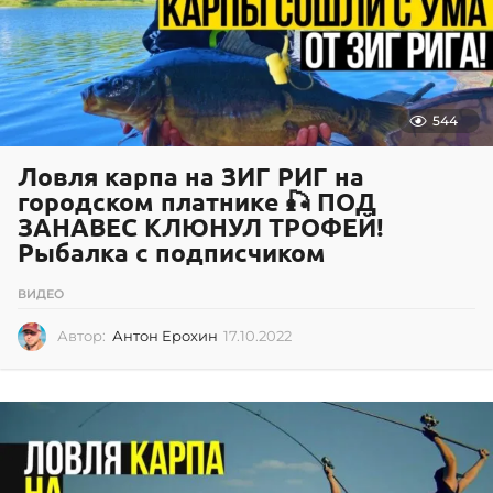
544
Ловля карпа на ЗИГ РИГ на
городском платнике 🎣 ПОД
ЗАНАВЕС КЛЮНУЛ ТРОФЕЙ!
Рыбалка с подписчиком
ВИДЕО
Автор:
Антон Ерохин
17.10.2022
1
7
.
1
0
.
2
0