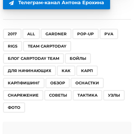
Телеграм-канал Антона Ерохина
,
,
,
,
,
,
,
,
,
,
,
,
,
,
,
,
,
,
,
2017
ALL
GARDNER
POP-UP
PVA
RIGS
TEAM CARPTODAY
БЛОГ CARPTODAY TEAM
БОЙЛЫ
ДЛЯ НАЧИНАЮЩИХ
КАК
КАРП
КАРПФИШИНГ
ОБЗОР
ОСНАСТКИ
СНАРЯЖЕНИЕ
СОВЕТЫ
ТАКТИКА
УЗЛЫ
ФОТО