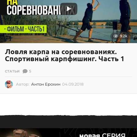
2
2
9.2k
Ловля карпа на соревнованиях.
Спортивный карпфишинг. Часть 1
5
СТАТЬИ
Автор:
Антон Ерохин
04.09.2018
0
4
.
0
9
.
2
0
1
8