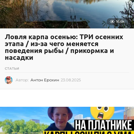
16.6k
Ловля карпа осенью: ТРИ осенних
этапа / из-за чего меняется
поведения рыбы / прикормка и
насадки
СТАТЬИ
Автор:
Антон Ерохин
23.08.2025
2
3
.
0
8
.
2
0
2
5