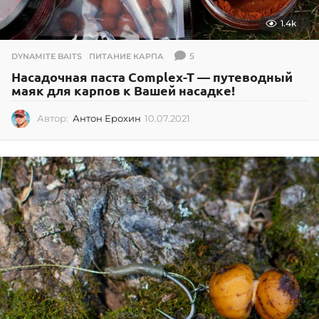
1.4k
5
DYNAMITE BAITS
,
ПИТАНИЕ КАРПА
Насадочная паста Complex-T — путеводный
маяк для карпов к Вашей насадке!
Автор:
Антон Ерохин
10.07.2021
1
0
.
0
7
.
2
0
2
1