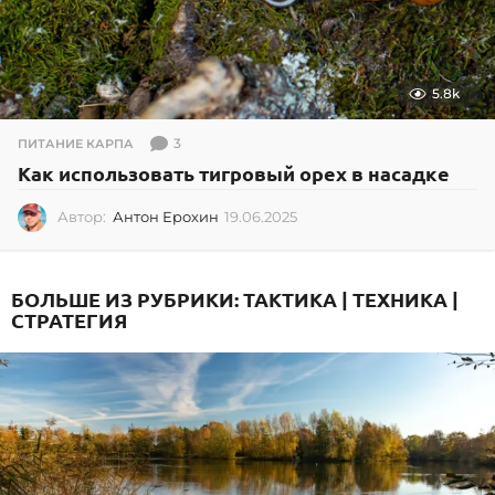
5.8k
3
ПИТАНИЕ КАРПА
Как использовать тигровый орех в насадке
Автор:
Антон Ерохин
19.06.2025
1
9
.
0
БОЛЬШЕ ИЗ РУБРИКИ:
ТАКТИКА | ТЕХНИКА |
6
СТРАТЕГИЯ
.
2
0
2
5