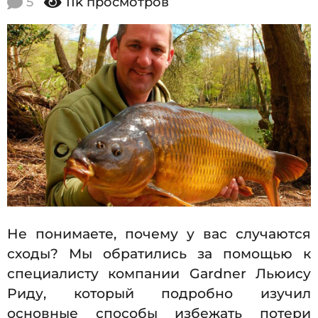
5
11k
просмотров
1
1
1
7
.
2
2
0
9
1
7
.
1
1
.
2
0
1
Не понимаете, почему у вас случаются
7
сходы? Мы обратились за помощью к
специалисту компании Gardner Льюису
Риду, который подробно изучил
основные способы избежать потери