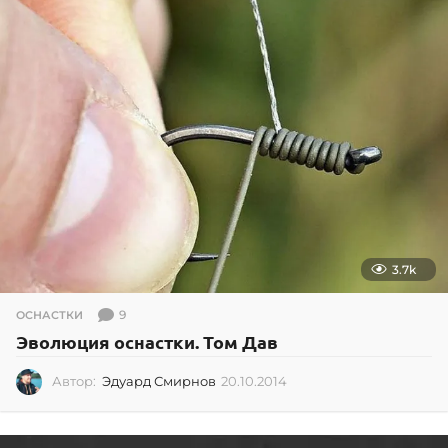
3.7k
9
ОСНАСТКИ
Эволюция оснастки. Том Дав
Автор:
Эдуард Смирнов
20.10.2014
2
0
.
1