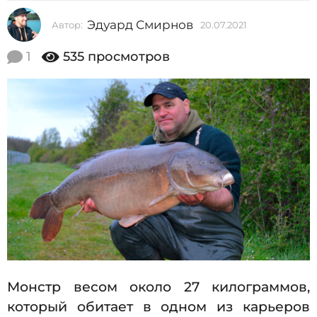
2
Эдуард Смирнов
Автор:
20.07.2021
2
0
0
2
.
1
535
просмотров
0
1
7
2
.
2
0
0
.
2
1
0
7
.
2
0
2
1
Монстр весом около 27 килограммов,
который обитает в одном из карьеров