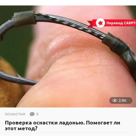
.
1
2
.
2
0
1
6
2.8k
8
ОСНАСТКИ
Проверка оснастки ладонью. Помогает ли
этот метод?