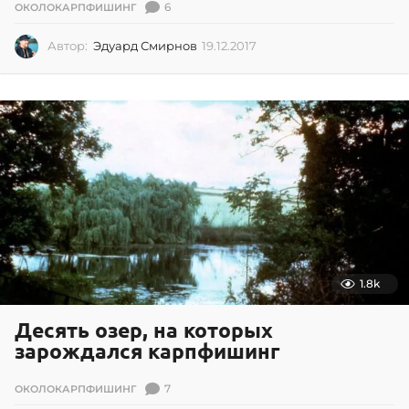
6
ОКОЛОКАРПФИШИНГ
Автор:
Эдуард Смирнов
19.12.2017
1
9
.
1
2
.
2
0
1
7
1.8k
Десять озер, на которых
зарождался карпфишинг
7
ОКОЛОКАРПФИШИНГ