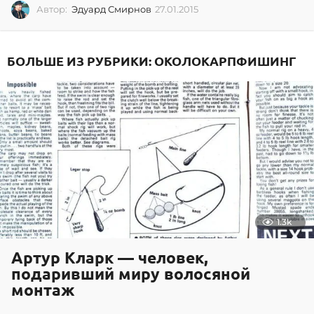
Автор:
Эдуард Смирнов
27.01.2015
2
7
.
0
БОЛЬШЕ ИЗ РУБРИКИ:
ОКОЛОКАРПФИШИНГ
1
.
2
0
1
5
1.3k
Артур Кларк — человек,
подаривший миру волосяной
монтаж