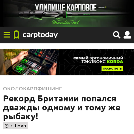
2
ОКОЛОКАРПФИШИНГ
Рекорд Британии попался
0
.
дважды одному и тому же
0
рыбаку!
7
1 мин
.