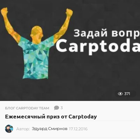
0
.
2
0
1
4
371
3
БЛОГ CARPTODAY TEAM
Ежемесячный приз от Carptoday
Автор:
Эдуард Смирнов
17.12.2016
1
7