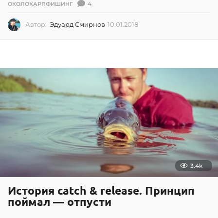
4
ОКОЛОКАРПФИШИНГ
Автор:
Эдуард Смирнов
10.01.2018
1
0
.
0
1
.
2
0
1
8
3.4k
История catch & release. Принцип
поймал — отпусти