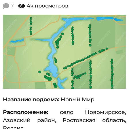
2
.
7
4k
просмотров
1
0
1
1
.
2
5
0
2
1
5
3
.
1
1
.
2
0
Название водоема:
Новый Мир
1
5
Расположение:
село Новомирское,
Азовский район, Ростовская область,
Россия