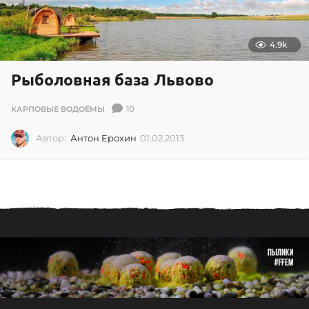
4.9k
Рыболовная база Львово
10
КАРПОВЫЕ ВОДОЁМЫ
Автор:
Антон Ерохин
01.02.2013
0
1
.
0
2
.
2
0
1
3