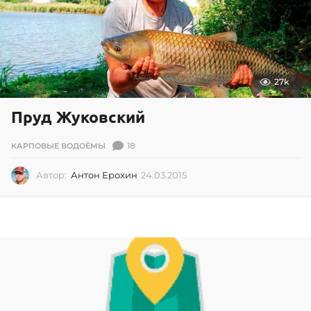
27k
Пруд Жуковский
18
КАРПОВЫЕ ВОДОЁМЫ
Автор:
Антон Ерохин
24.03.2015
2
4
.
0
3
.
2
0
1
5