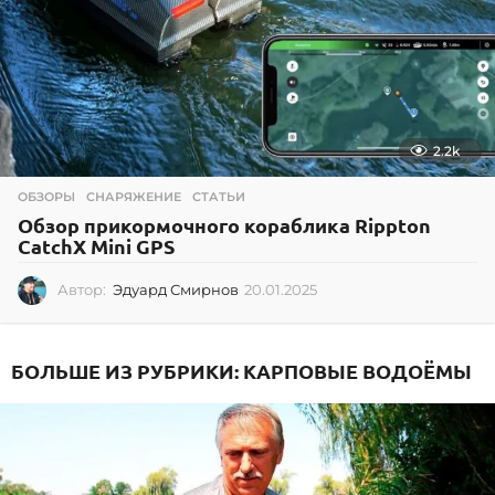
2.2k
ОБЗОРЫ
,
СНАРЯЖЕНИЕ
,
СТАТЬИ
Обзор прикормочного кораблика Rippton
CatchX Mini GPS
Автор:
Эдуард Смирнов
20.01.2025
2
0
.
0
БОЛЬШЕ ИЗ РУБРИКИ:
КАРПОВЫЕ ВОДОЁМЫ
1
.
2
0
2
5