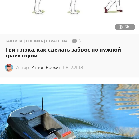
3k
5
ТАКТИКА | ТЕХНИКА | СТРАТЕГИЯ
Три трюка, как сделать заброс по нужной
траектории
Автор:
Антон Ерохин
08.12.2018
0
8
.
1
2
.
2
0
1
8