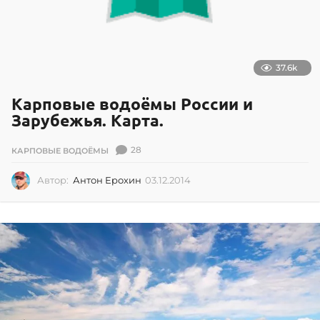
37.6k
Карповые водоёмы России и
Зарубежья. Карта.
28
КАРПОВЫЕ ВОДОЁМЫ
Автор:
Антон Ерохин
03.12.2014
0
3
.
1
2
.
2
0
1
4