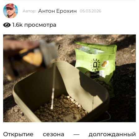
2
Антон Ерохин
Автор:
05.03.2026
0
0
5
2
.
1.6k
просмотра
0
6
3
0
.
2
5
0
.
2
6
0
3
.
2
0
2
6
Открытие сезона — долгожданный