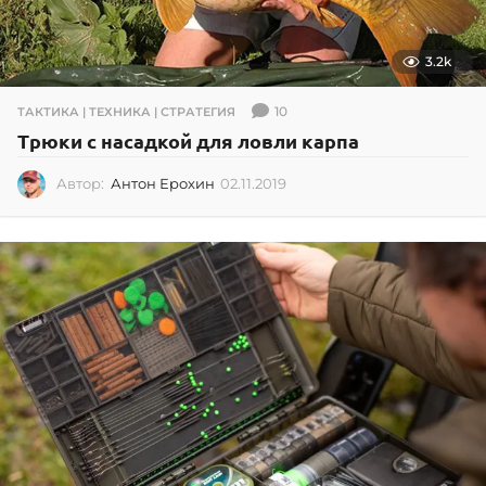
3.2k
10
ТАКТИКА | ТЕХНИКА | СТРАТЕГИЯ
Трюки с насадкой для ловли карпа
Автор:
Антон Ерохин
02.11.2019
0
2
.
1
1
.
2
0
1
9