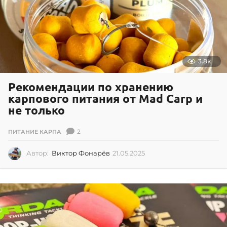
5
3.8k
Рекомендации по хранению
карпового питания от Mad Carp и
не только
2
ПИТАНИЕ КАРПА
Автор:
Виктор Фонарёв
21.05.2025
0
2
.
0
7
.
2
0