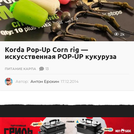
2
6
2k
Korda Pop-Up Corn rig —
искусственная POP-UP кукуруза
13
ПИТАНИЕ КАРПА
Автор:
Антон Ерохин
17.12.2014
1
7
.
1
2
.
2
0
1
4