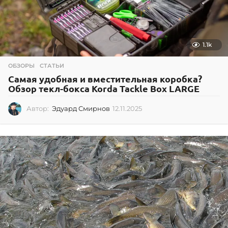
1.1k
ОБЗОРЫ
,
СТАТЬИ
Самая удобная и вместительная коробка?
Обзор текл-бокса Korda Tackle Box LARGE
Автор:
Эдуард Смирнов
12.11.2025
1
2
.
1
1
.
2
0
2
5