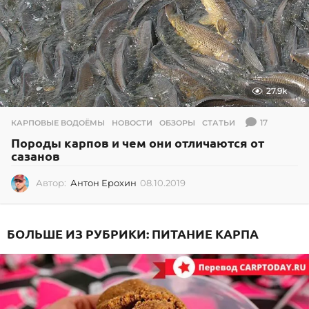
27.9k
17
КАРПОВЫЕ ВОДОЁМЫ
,
НОВОСТИ
,
ОБЗОРЫ
,
СТАТЬИ
Породы карпов и чем они отличаются от
сазанов
Автор:
Антон Ерохин
08.10.2019
0
8
.
1
БОЛЬШЕ ИЗ РУБРИКИ:
ПИТАНИЕ КАРПА
0
.
2
0
1
9