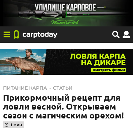
0
,
ПИТАНИЕ КАРПА
СТАТЬИ
Прикормочный рецепт для
5
.
ловли весной. Открываем
0
сезон с магическим орехом!
3
1 мин
.