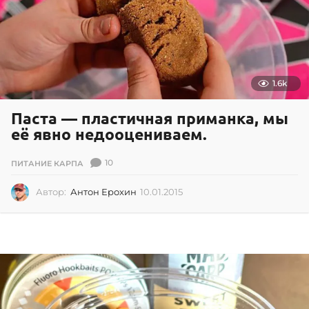
1.6k
Паста — пластичная приманка, мы
её явно недооцениваем.
10
ПИТАНИЕ КАРПА
Автор:
Антон Ерохин
10.01.2015
1
0
.
0
1
.
2
0
1