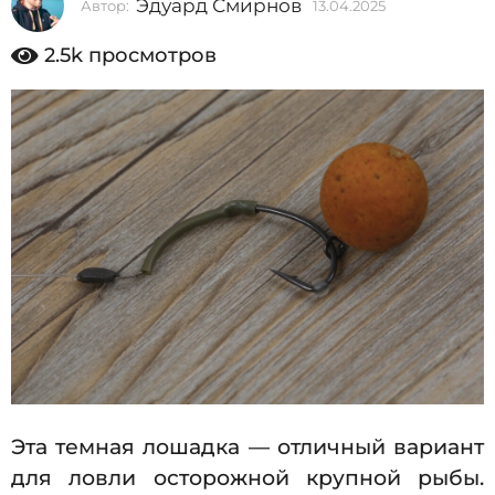
Эдуард Смирнов
Автор:
13.04.2025
1
2
3
0
.
2.5k
просмотров
0
2
4
5
.
2
1
0
3
2
5
.
0
4
.
2
0
2
5
Эта темная лошадка — отличный вариант
для ловли осторожной крупной рыбы.