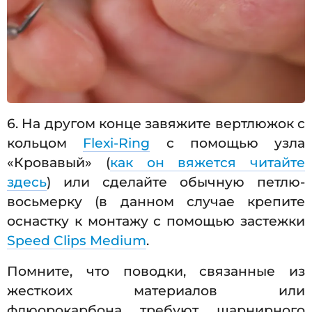
6. На другом конце завяжите вертлюжок с
кольцом
Flexi-Ring
с помощью узла
«Кровавый» (
как он вяжется читайте
здесь
) или сделайте обычную петлю-
восьмерку (в данном случае крепите
оснастку к монтажу с помощью застежки
Speed Clips Medium
.
Помните, что поводки, связанные из
жесткоих материалов или
флюорокарбона требуют шарнирного