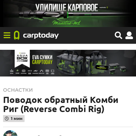
1
ОСНАСТКИ
Поводок обратный Комби
3
.
Риг (Reverse Combi Rig)
0
1 мин
4
.