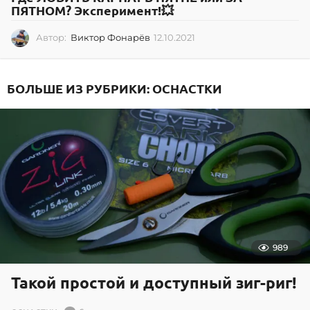
ПЯТНОМ? Эксперимент!💥
Автор:
Виктор Фонарёв
12.10.2021
1
2
.
1
БОЛЬШЕ ИЗ РУБРИКИ:
ОСНАСТКИ
0
.
2
0
2
1
989
Такой простой и доступный зиг-риг!