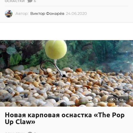
6
ОСНАСТКИ
Автор:
Виктор Фонарёв
24.06.2020
0
2
.
0
7
.
2
0
2
6
3.4k
Новая карповая оснастка «The Pop
Up Claw»