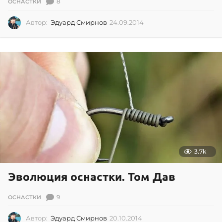
8
ОСНАСТКИ
Автор:
Эдуард Смирнов
24.09.2014
2
4
.
0
9
.
2
0
1
4
3.7k
Эволюция оснастки. Том Дав
9
ОСНАСТКИ
Автор:
Эдуард Смирнов
20.10.2014
2