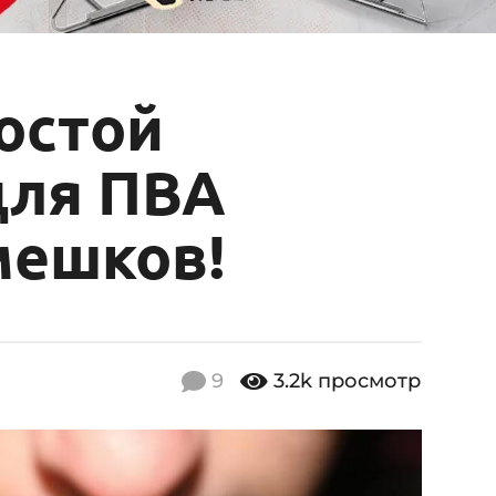
остой
для ПВА
мешков!
9
3.2k
просмотр