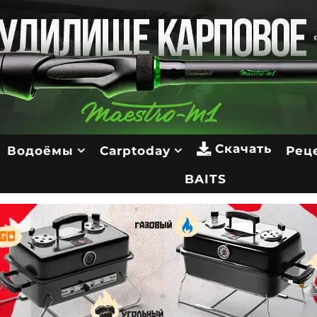
Скачать
Водоёмы
Carptoday
Рец
BAITS