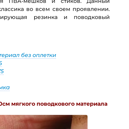
я ПВА-мешков и стиков. Данный
классика во всем своем проявлении.
сирующая резинка и поводковый
териал без оплетки
6
75
мка
20см мягкого поводкового материала