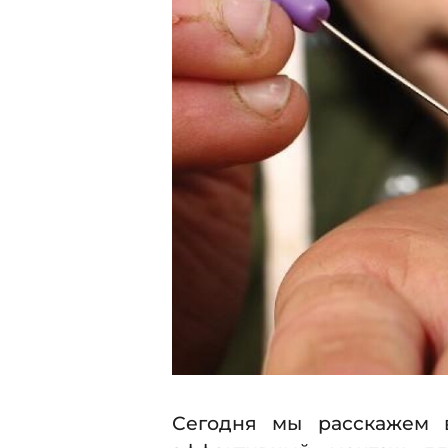
.
7
2
.
0
1
2
5
0
1
5
Сегодня мы расскажем в