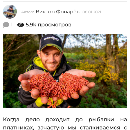
2
Виктор Фонарёв
Автор:
08.01.2021
0
0
8
2
.
1
5.9k
просмотров
0
1
1
0
.
2
8
0
.
2
1
0
1
.
2
0
2
1
Когда дело доходит до рыбалки на
платниках, зачастую мы сталкиваемся с