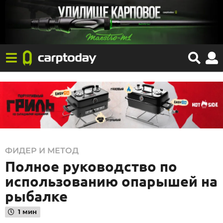
0
ФИДЕР И МЕТОД
Полное руководство по
8
.
использованию опарышей на
0
рыбалке
1
1 мин
.