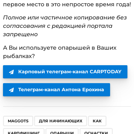
первое место в это непростое время года!
Полное или частичное копирование без
согласования с редакцией портала
запрещено
А Вы используете опарышей в Ваших
рыбалках?
Карповый телеграм-канал CARPTODAY
Телеграм-канал Антона Ерохина
,
,
,
,
,
,
,
,
MAGGOTS
ДЛЯ НАЧИНАЮЩИХ
КАК
КАРПФИШИНГ
ОПАРЫШИ
ОСНАСТКИ