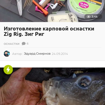
3.4k
Изготовление карповой оснастки
Zig Rig. Зиг Риг
6
ОСНАСТКИ
Автор:
Эдуард Смирнов
24.09.2014
2
4
.
0
9
.
2
0
1
4