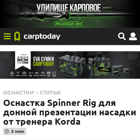
2
,
ОСНАСТКИ
СТАТЬИ
Оснастка Spinner Rig для
2
.
донной презентации насадки
0
от тренера Korda
5
2 мин
.