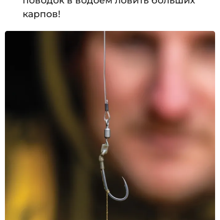
поводок в водоем ловить больших
карпов!