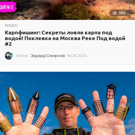
386
ВИДЕО
Карпфишинг: Секреты ловля карпа под
водой! Поклевка на Москва Реке Под водой
#2
Автор:
Эдуард Смирнов
18.06.2024
1
8
.
0
6
.
2
0
2
4