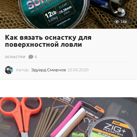
1.6k
Как вязать оснастку для
поверхностной ловли
6
ОСНАСТКИ
Автор:
Эдуард Смирнов
23.06.2020
2
3
.
0
6
.
2
0
2
0