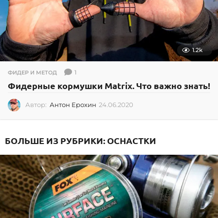
1.2k
1
ФИДЕР И МЕТОД
Фидерные кормушки Matrix. Что важно знать!
Автор:
Антон Ерохин
24.06.2020
2
4
.
0
БОЛЬШЕ ИЗ РУБРИКИ:
ОСНАСТКИ
6
.
2
0
2
0