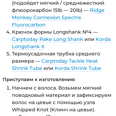
(подойдет мягкий / среднежесткий
флюорокарбон 15lb — 20lb) —
Ridge
Monkey
Connexion Spectre
Fluorocarbon
Крючок формы Longshank №4 —
Carptoday Rake Long Shank
или
Korda
Longshank X
Термоусадочная трубка среднего
размера —
Carptoday Tackle Heat
Shrink Tube
или
Korda Shrink Tube
Приступаем к изготовлению
Начнем с волоса. Возьмем мягкий
поводковый материал и зафиксируем
волос на цевье с помощью узла
Whipped Knot (Клинч на цевье).