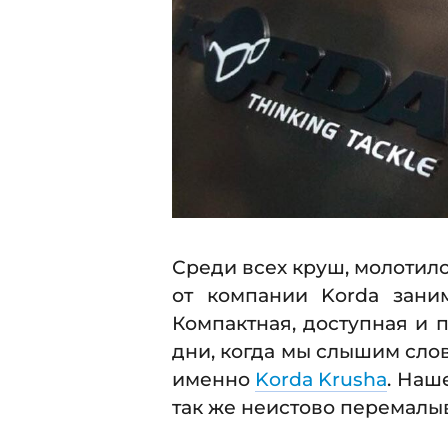
3
.
2
0
1
8
Среди всех круш, молотил
от компании Korda зани
Компактная, доступная и 
дни, когда мы слышим слов
именно
Korda Krusha
. Наш
так же неистово перемалыва