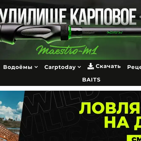
Скачать
Водоёмы
Carptoday
Рец
BAITS