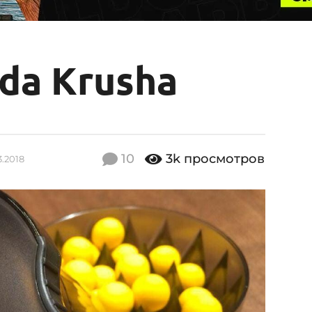
da Krusha
10
3k
просмотров
3.2018
1
9
.
0
3
.
2
0
1
8