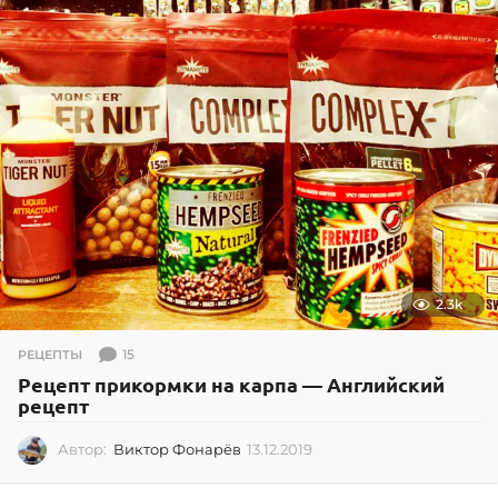
.
2
0
2
6
2.3k
15
РЕЦЕПТЫ
Рецепт прикормки на карпа — Английский
рецепт
Автор:
Виктор Фонарёв
13.12.2019
1
3
.