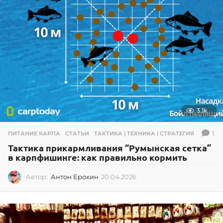
3.1k
1
ПИТАНИЕ КАРПА
,
СТАТЬИ
,
ТАКТИКА | ТЕХНИКА | СТРАТЕГИЯ
Тактика прикармливания “Румынская сетка”
в карпфишинге: как правильно кормить
Автор:
Антон Ерохин
20.04.2026
2
0
.
0
4