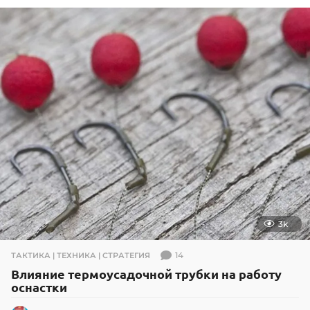
1
2
.
2
0
1
9
3k
14
ТАКТИКА | ТЕХНИКА | СТРАТЕГИЯ
Влияние термоусадочной трубки на работу
оснастки