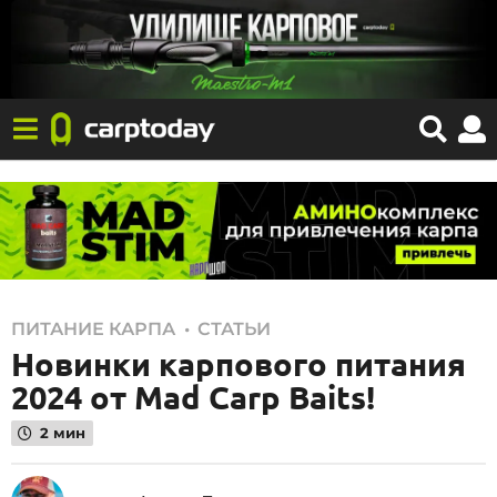
1
,
ПИТАНИЕ КАРПА
СТАТЬИ
Новинки карпового питания
5
.
2024 от Mad Carp Baits!
0
2 мин
6
.