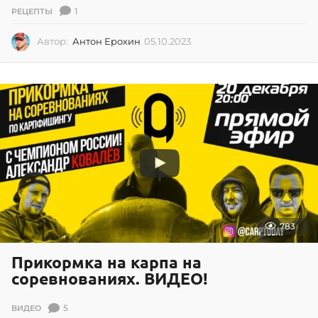
1
РЕЦЕПТЫ
Автор:
Антон Ерохин
05.10.2023
0
5
.
1
0
.
2
0
2
3
783
Прикормка на карпа на
соревнованиях. ВИДЕО!
5
ВИДЕО