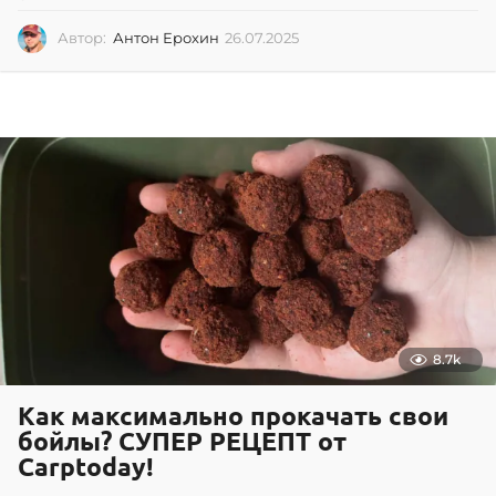
Автор:
Антон Ерохин
26.07.2025
2
6
.
0
7
.
2
0
2
5
8.7k
Как максимально прокачать свои
бойлы? СУПЕР РЕЦЕПТ от
Carptoday!