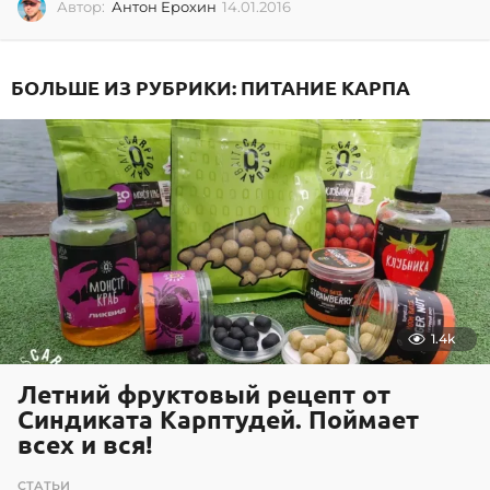
Автор:
Антон Ерохин
14.01.2016
1
4
.
0
БОЛЬШЕ ИЗ РУБРИКИ:
ПИТАНИЕ КАРПА
1
.
2
0
1
6
1.4k
Летний фруктовый рецепт от
Синдиката Карптудей. Поймает
всех и вся!
СТАТЬИ