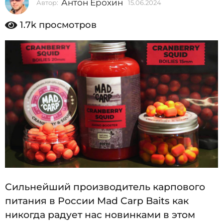
Антон Ерохин
Автор:
15.06.2024
1
2
5
0
.
1.7k
просмотров
0
2
6
4
.
2
1
0
5
2
4
.
0
6
.
2
0
2
Сильнейший производитель карпового
4
питания в России Mad Carp Baits как
никогда радует нас новинками в этом