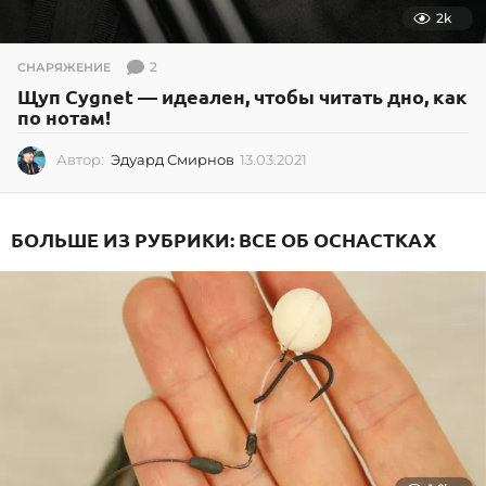
2k
2
СНАРЯЖЕНИЕ
Щуп Cygnet — идеален, чтобы читать дно, как
по нотам!
Автор:
Эдуард Смирнов
13.03.2021
1
3
.
0
БОЛЬШЕ ИЗ РУБРИКИ:
ВСЕ ОБ ОСНАСТКАХ
3
.
2
0
2
1