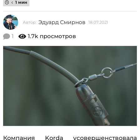
1 мин
2
0
Эдуард Смирнов
Автор:
18.07.2021
1
2
8
1
.
1
1.7k
просмотров
0
1
7
8
.
2
.
0
0
2
1
7
.
2
0
2
1
Компания Korda усовершенствовала