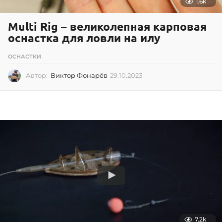
1.6k
Multi Rig – великолепная карповая
оснастка для ловли на илу
ОСНАСТКИ
Автор:
Виктор Фонарёв
29.10.2023
2
9
.
1
0
.
2
0
2
3
7.2k