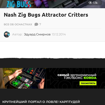
1.1k
Nash Zig Bugs Attractor Critters
7
ВСЕ ОБ ОСНАСТКАХ
Автор:
Эдуард Смирнов
13.12.2014
1
3
.
1
2
.
2
0
1
4
КРУПНЕЙШИЙ ПОРТАЛ О ЛОВЛЕ! КАРПТУДЕЙ