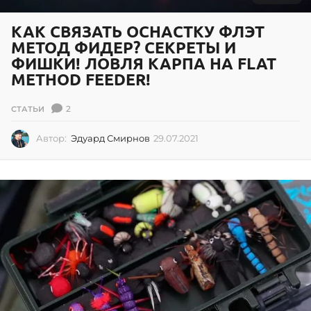
КАК СВЯЗАТЬ ОСНАСТКУ ФЛЭТ
МЕТОД ФИДЕР? СЕКРЕТЫ И
ФИШКИ! ЛОВЛЯ КАРПА НА FLAT
METHOD FEEDER!
2
СТАТЬИ
Автор:
Эдуард Смирнов
29.07.2021
2
9
.
0
7
.
2
0
2
1