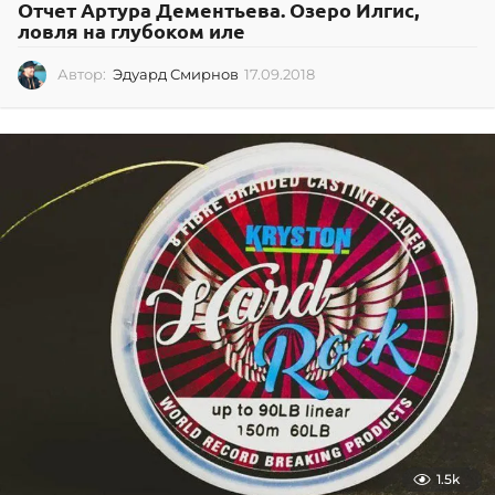
Отчет Артура Дементьева. Озеро Илгис,
ловля на глубоком иле
Автор:
Эдуард Смирнов
17.09.2018
0
2
.
0
7
.
2
0
2
6
1.5k