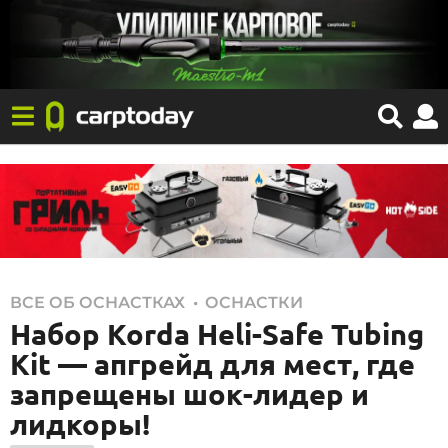
1
,
ВСЕ ОБ ОСНАСТКАХ
ОСНАСТКИ
Набор Korda Heli-Safe Tubing
8
.
Kit — апгрейд для мест, где
0
запрещены шок-лидер и
7
лидкоры!
.