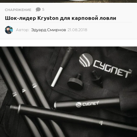
5
СНАРЯЖЕНИЕ
Шок-лидер Kryston для карповой ловли
Автор:
Эдуард Смирнов
21.08.2018
2
1
.
0
8
.
2
0
1
8