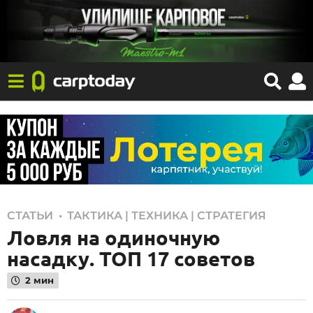
1
,
СТАТЬИ
ТАКТИКА | ТЕХНИКА | СТРАТЕГИЯ
Ловля на одиночную
0
.
насадку. ТОП 17 советов
0
2 мин
1
.