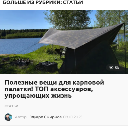
БОЛЬШЕ ИЗ РУБРИКИ:
СТАТЬИ
0
.
2
0
1
3
5k
Полезные вещи для карповой
палатки! ТОП аксессуаров,
упрощающих жизнь
СТАТЬИ
Автор:
Эдуард Смирнов
08.01.2025
0
8
.