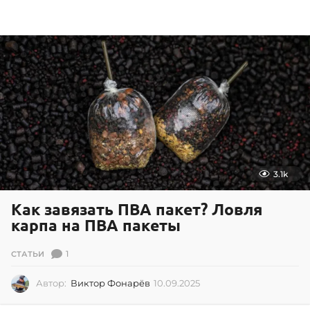
0
1
.
2
0
2
5
3.1k
Как завязать ПВА пакет? Ловля
карпа на ПВА пакеты
1
СТАТЬИ
Автор:
Виктор Фонарёв
10.09.2025
1
0
.