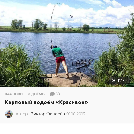
2
0
2
2
11.1k
18
КАРПОВЫЕ ВОДОЁМЫ
Карповый водоём «Красивое»
Автор:
Виктор Фонарёв
01.10.2013
0
1
.
1