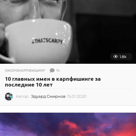
1.8k
14
ОКОЛОКАРПФИШИНГ
10 главных имен в карпфишинге за
последние 10 лет
Автор:
Эдуард Смирнов
15.01.2020
1
5
.
0
1
.
2