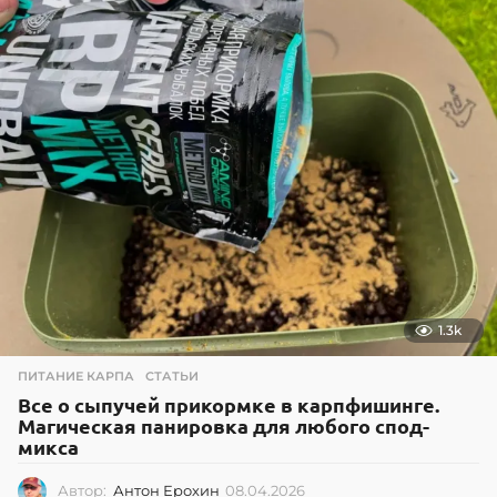
2
.
2
0
1
6
1.3k
ПИТАНИЕ КАРПА
,
СТАТЬИ
Все о сыпучей прикормке в карпфишинге.
Магическая панировка для любого спод-
микса
Автор:
Антон Ерохин
08.04.2026
0