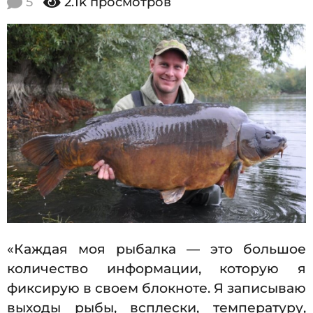
5
2.1k
просмотров
0
1
1
7
.
2
2
0
7
1
7
.
0
1
.
2
0
1
7
«Каждая моя рыбалка — это большое
количество информации, которую я
фиксирую в своем блокноте. Я записываю
выходы рыбы, всплески, температуру,