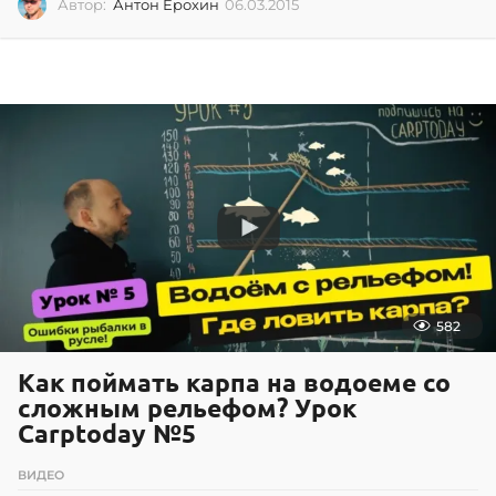
Автор:
Антон Ерохин
06.03.2015
0
6
.
0
3
.
2
0
1
5
582
Как поймать карпа на водоеме со
сложным рельефом? Урок
Carptoday №5
ВИДЕО