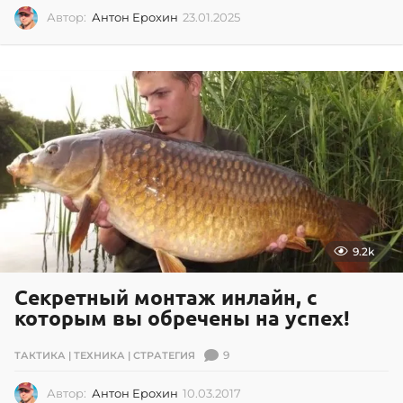
Автор:
Антон Ерохин
23.01.2025
2
3
.
0
1
.
2
0
2
5
9.2k
Секретный монтаж инлайн, с
которым вы обречены на успех!
9
ТАКТИКА | ТЕХНИКА | СТРАТЕГИЯ
Автор:
Антон Ерохин
10.03.2017
1