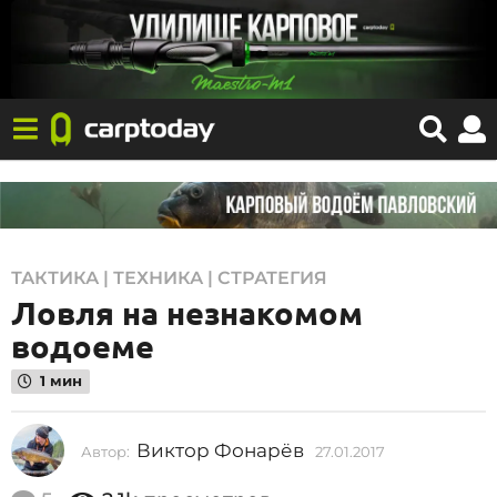
2
ТАКТИКА | ТЕХНИКА | СТРАТЕГИЯ
Ловля на незнакомом
7
.
водоеме
0
1 мин
1
.
Виктор Фонарёв
Автор:
27.01.2017
2
2
7
0
.