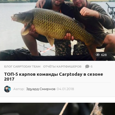
628
6
БЛОГ CARPTODAY TEAM
,
ОТЧЁТЫ КАРПФИШЕРОВ
ТОП-5 карпов команды Carptoday в сезоне
2017
Автор:
Эдуард Смирнов
04.01.2018
0
4
.
0
1
.