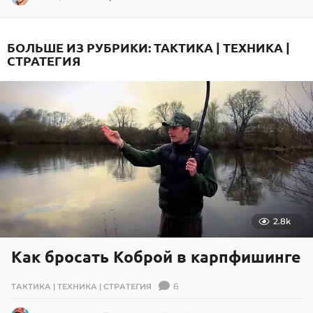
8
.
0
БОЛЬШЕ ИЗ РУБРИКИ:
ТАКТИКА | ТЕХНИКА |
4
СТРАТЕГИЯ
.
2
0
2
6
2.8k
Как бросать Коброй в карпфишинге
6
ТАКТИКА | ТЕХНИКА | СТРАТЕГИЯ