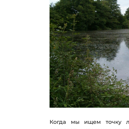
2
7
4
.
2
0
2
4
Когда мы ищем точку л