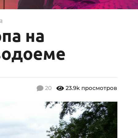
Я
па на
водоеме
20
23.9k
просмотров