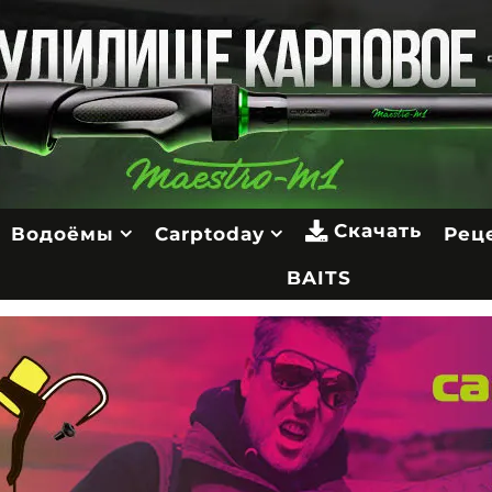
Скачать
Водоёмы
Carptoday
Рец
BAITS