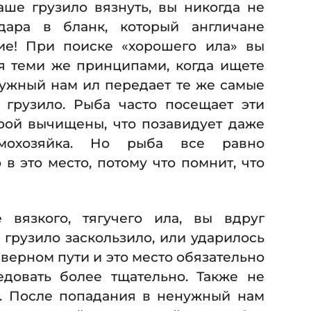
аше грузило вязнуть, вы никогда не
удара в бланк, который англичане
ие! При поиске «хорошего ила» вы
я теми же принципами, когда ищете
нужный нам ил передает те же самые
грузило. Рыба часто посещает эти
орой вычищены, что позавидует даже
мохозяйка. Но рыба все равно
в это место, потому что помнит, что
 вязкого, тягучего ила, вы вдруг
 грузило заскользило, или ударилось
а верном пути и это место обязательно
довать более тщательно. Также не
о. После попадания в ненужный нам