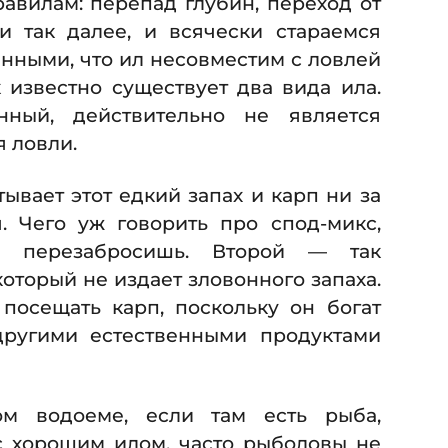
авилам: перепад глубин, переход от
и так далее, и всячески стараемся
енными, что ил несовместим с ловлей
к известно существует два вида ила.
ный, действительно не является
 ловли.
ывает этот едкий запах и карп ни за
я. Чего уж говорить про спод-микс,
 перезабросишь. Второй — так
оторый не издает зловонного запаха.
посещать карп, поскольку он богат
ругими естественными продуктами
м водоеме, если там есть рыба,
 с хорошим илом, часто рыболовы не