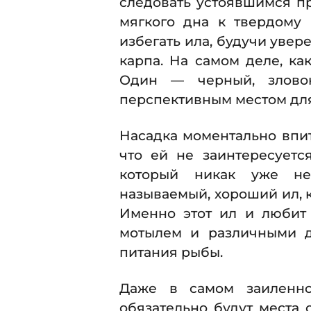
следовать устоявшимся пр
мягкого дна к твердому 
избегать ила, будучи увер
карпа. На самом деле, ка
Один — черный, зловон
перспективным местом для
Насадка моментально впит
что ей не заинтересуетс
который никак уже не
называемый, хороший ил, к
Именно этот ил и любит 
мотылем и различными д
питания рыбы.
Даже в самом заиленно
обязательно будут места