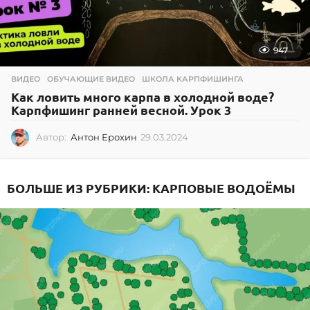
947
ВИДЕО
,
ОБУЧАЮЩИЕ ВИДЕО
,
ШКОЛА КАРПФИШИНГА
Как ловить много карпа в холодной воде?
Карпфишинг ранней весной. Урок 3
Автор:
Антон Ерохин
29.03.2024
2
9
.
0
БОЛЬШЕ ИЗ РУБРИКИ:
КАРПОВЫЕ ВОДОЁМЫ
3
.
2
0
2
4