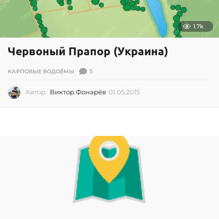
1.7k
Червоный Прапор (Украина)
5
КАРПОВЫЕ ВОДОЁМЫ
Автор:
Виктор Фонарёв
01.05.2015
0
1
.
0
5
.
2
0
1
5