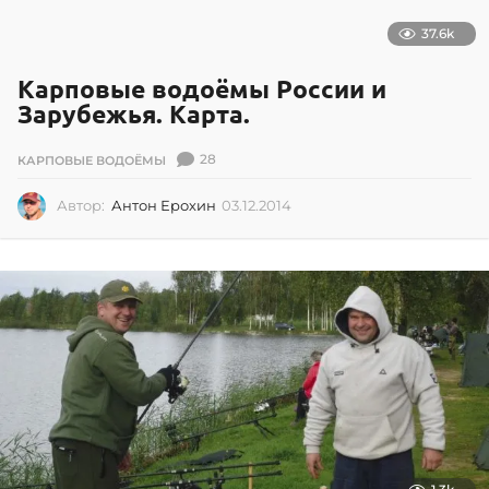
37.6k
Карповые водоёмы России и
Зарубежья. Карта.
28
КАРПОВЫЕ ВОДОЁМЫ
Автор:
Антон Ерохин
03.12.2014
0
3
.
1
2
.
2
0
1
4