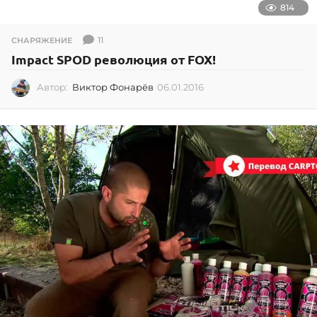
814
11
СНАРЯЖЕНИЕ
Impact SPOD революция от FOX!
Автор:
Виктор Фонарёв
06.01.2016
0
6
.
0
1
.
2
0
1
6