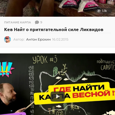
1.1k
9
ПИТАНИЕ КАРПА
Кев Найт о притягательной силе Ликвидов
Автор:
Антон Ерохин
16.02.2015
1
6
.
0
2
.
2
0
1
5