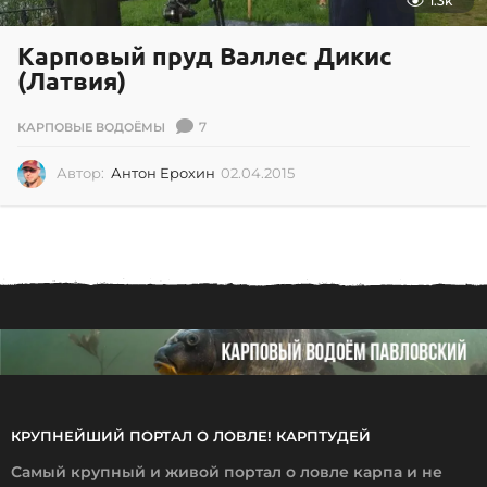
1.3k
Карповый пруд Валлес Дикис
(Латвия)
7
КАРПОВЫЕ ВОДОЁМЫ
Автор:
Антон Ерохин
02.04.2015
0
2
.
0
4
.
2
0
1
5
КРУПНЕЙШИЙ ПОРТАЛ О ЛОВЛЕ! КАРПТУДЕЙ
Самый крупный и живой портал о ловле карпа и не