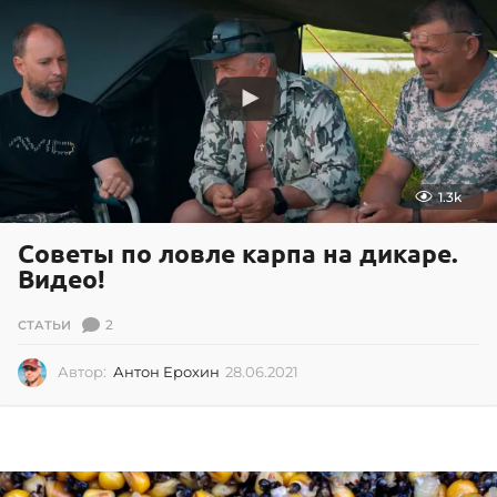
0
2
0
1.3k
Советы по ловле карпа на дикаре.
Видео!
2
СТАТЬИ
Автор:
Антон Ерохин
28.06.2021
2
8
.
0
6
.