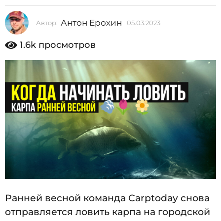
2
Антон Ерохин
Автор:
05.03.2023
0
0
5
2
.
1.6k
просмотров
0
3
3
0
.
2
5
0
.
2
3
0
3
.
2
0
2
3
Ранней весной команда Carptoday снова
отправляется ловить карпа на городской