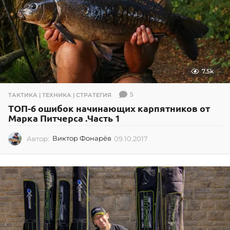
7.5k
5
ТАКТИКА | ТЕХНИКА | СТРАТЕГИЯ
ТОП-6 ошибок начинающих карпятников от
Марка Питчерса .Часть 1
Автор:
Виктор Фонарёв
09.10.2017
0
9
.
1
0
.
2
0
1
7