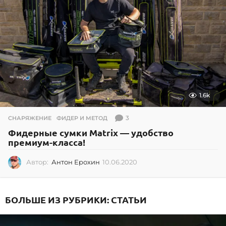
1.6k
3
СНАРЯЖЕНИЕ
,
ФИДЕР И МЕТОД
Фидерные сумки Matrix — удобство
премиум-класса!
Автор:
Антон Ерохин
10.06.2020
1
0
.
0
БОЛЬШЕ ИЗ РУБРИКИ:
СТАТЬИ
6
.
2