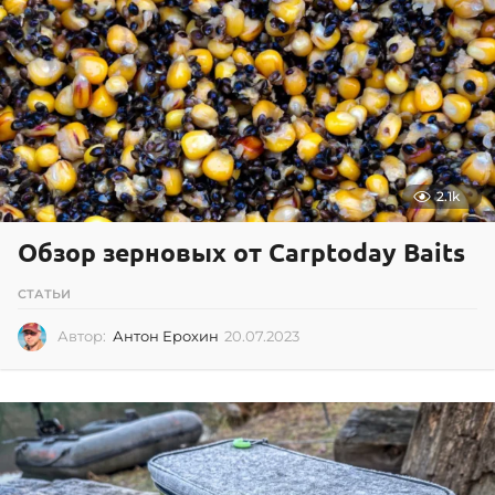
2
0
2
1
2.1k
Обзор зерновых от Carptoday Baits
СТАТЬИ
Автор:
Антон Ерохин
20.07.2023
2
0
.
0
7
.
2
0