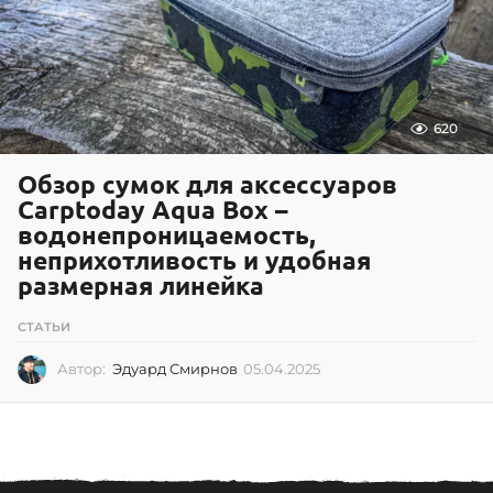
2
3
620
Обзор сумок для аксессуаров
Carptoday Aqua Box –
водонепроницаемость,
неприхотливость и удобная
размерная линейка
СТАТЬИ
Автор:
Эдуард Смирнов
05.04.2025
0
5
.
0
4
.