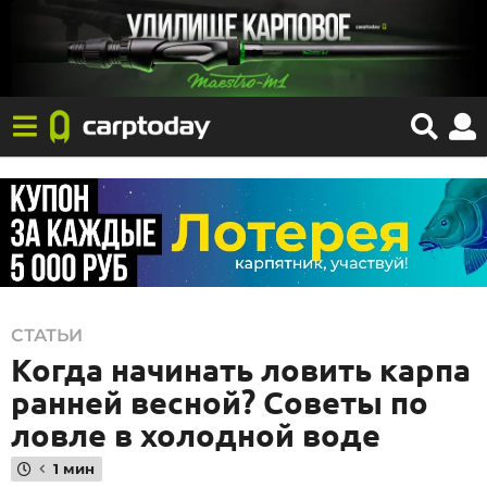
0
СТАТЬИ
Когда начинать ловить карпа
5
.
ранней весной? Советы по
0
ловле в холодной воде
3
1 мин
.