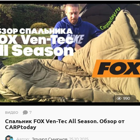
1
1
.
2
0
2
4
990
7
ВИДЕО
Спальник FOX Ven-Tec All Season. Обзор от
CARPtoday
Автор:
Эдуард Смирнов
25.10.2015
2