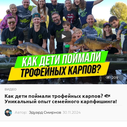
.
2
0
1
9
209
ВИДЕО
Как дети поймали трофейных карпов? 🐟
Уникальный опыт семейного карпфишинга!
Автор:
Эдуард Смирнов
30.11.2024
3
0
.