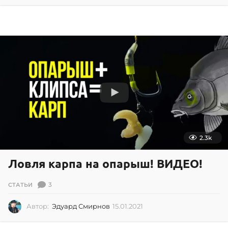
.
0
7
.
2
0
2
3
2.3k
Ловля карпа на опарыш! ВИДЕО!
3
СТАТЬИ
Автор:
Эдуард Смирнов
15.01.2021
1
5
.