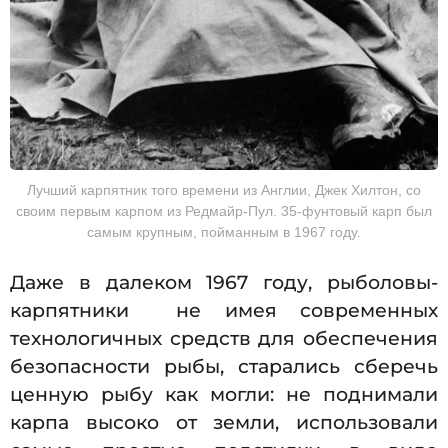
Лучший карпятник того времени из Англии, Джек Хилтон, со
своим первым карпом из Редмайр-Пул. 35-фунтовый карп был
самым крупным, пойманным в 1967 году.
Даже в далеком 1967 году, рыболовы-
карпятники не имея современных
технологичных средств для обеспечения
безопасности рыбы, старались сберечь
ценную рыбу как могли: не поднимали
карпа высоко от земли, использовали