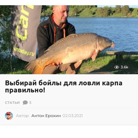
0
1
.
2
0
2
1
3.6k
Выбирай бойлы для ловли карпа
правильно!
5
СТАТЬИ
Автор:
Антон Ерохин
02.03.2021
0
2
.
0