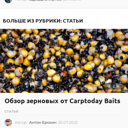
5
.
1
БОЛЬШЕ ИЗ РУБРИКИ:
СТАТЬИ
0
.
2
0
1
5
2.1k
Обзор зерновых от Carptoday Baits
СТАТЬИ
Автор:
Антон Ерохин
20.07.2023
2
0