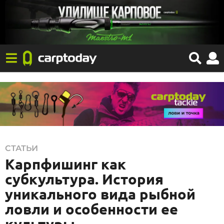
0
СТАТЬИ
Карпфишинг как
9
.
субкультура. История
0
уникального вида рыбной
8
ловли и особенности ее
.