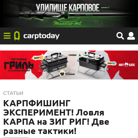
2
СТАТЬИ
КАРПФИШИНГ
5
.
ЭКСПЕРИМЕНТ! Ловля
0
КАРПА на ЗИГ РИГ! Две
8
разные тактики!
.