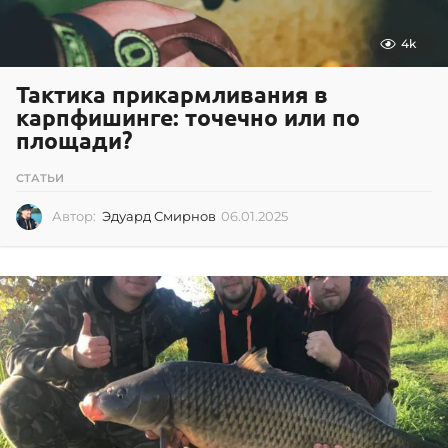
4k
Тактика прикармливания в
карпфишинге: точечно или по
площади?
СТАТЬИ
Автор:
Эдуард Смирнов
06.01.2025
0
6
.
0
1
.
2
0
2
5