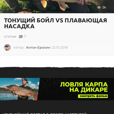
2k
ТОНУЩИЙ БОЙЛ VS ПЛАВАЮЩАЯ
НАСАДКА
7
СТАТЬИ
Автор:
Антон Ерохин
22.10.2018
2
2
.
1
0
.
2
0
1
8