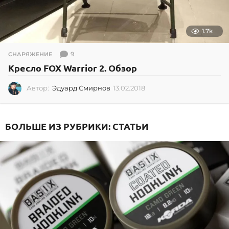
1.7k
9
СНАРЯЖЕНИЕ
Кресло FOX Warrior 2. Обзор
Автор:
Эдуард Смирнов
13.02.2018
1
3
.
0
БОЛЬШЕ ИЗ РУБРИКИ:
СТАТЬИ
2
.
2
0
1
8