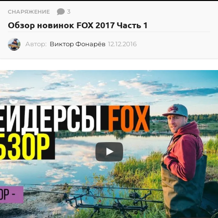
3
СНАРЯЖЕНИЕ
Обзор новинок FOX 2017 Часть 1
Автор:
Виктор Фонарёв
12.12.2016
0
2
.
0
7
.
2
0
2
6