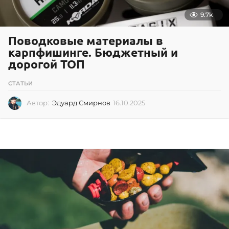
9.7k
Поводковые материалы в
карпфишинге. Бюджетный и
дорогой ТОП
СТАТЬИ
Автор:
Эдуард Смирнов
16.10.2025
1
6
.
1
0
.
2
0
2
5