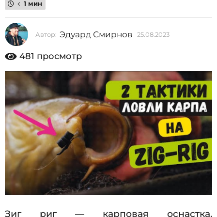
1 мин
2
0
Эдуард Смирнов
Автор:
25.08.2023
2
2
5
3
.
481
просмотр
0
2
8
5
.
2
.
0
0
2
3
8
.
2
0
2
3
Зиг риг — карповая оснастка,