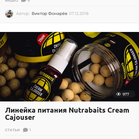
6
ВИДЕО
Автор:
Виктор Фонарёв
07.12.2018
0
7
.
1
2
.
2
0
1
8
977
Линейка питания Nutrabaits Cream
Cajouser
1
СТАТЬИ