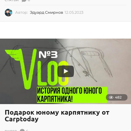
СТАТЬИ
Автор:
Эдуард Смирнов
12.05.2023
1
2
.
0
5
.
2
0
2
3
482
Подарок юному карпятнику от
Carptoday