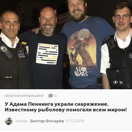
1k
4
ОКОЛОКАРПФИШИНГ
У Адама Пеннинга украли снаряжение.
Известному рыболову помогали всем миром!
Автор:
Виктор Фонарёв
07.12.2018
0
7