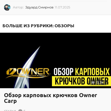
Автор:
Эдуард Смирнов
11.07.2025
1
1
.
0
БОЛЬШЕ ИЗ РУБРИКИ:
ОБЗОРЫ
7
.
2
0
2
5
13.3k
Обзор карповых крючков Owner
Carp
6