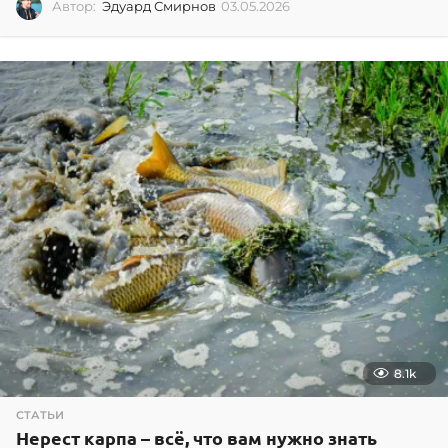
Автор:
Эдуард Смирнов
03.05.2026
0
3
.
0
5
.
2
0
2
6
8.1k
СТАТЬИ
Нерест карпа – всё, что вам нужно знать