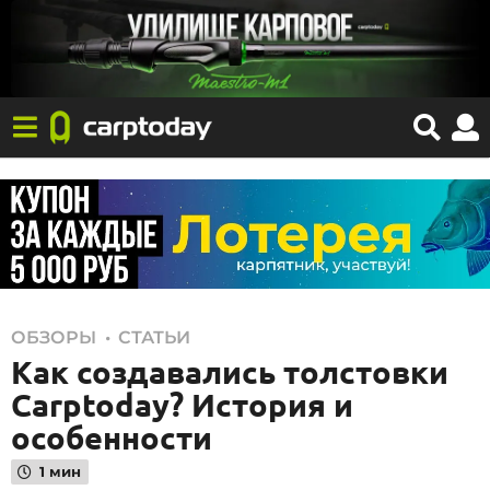
1
,
ОБЗОРЫ
СТАТЬИ
Как создавались толстовки
8
.
Carptoday? История и
0
особенности
9
1 мин
.