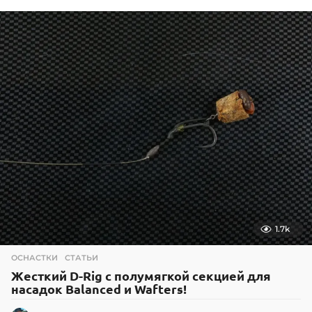
.
1
2
.
2
0
1
8
1.7k
ОСНАСТКИ
,
СТАТЬИ
Жесткий D-Rig с полумягкой секцией для
насадок Balanced и Wafters!