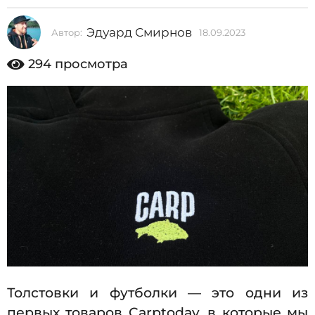
2
Эдуард Смирнов
Автор:
18.09.2023
1
0
8
2
.
294
просмотра
0
3
9
1
.
2
8
0
.
2
3
0
9
.
2
0
2
3
Толстовки и футболки — это одни из
первых товаров Carptoday, в которые мы