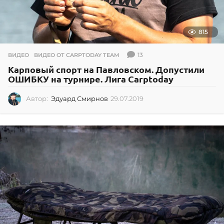
815
13
ВИДЕО
,
ВИДЕО ОТ CARPTODAY TEAM
Карповый спорт на Павловском. Допустили
ОШИБКУ на турнире. Лига Carptoday
Автор:
Эдуард Смирнов
29.07.2019
2
9
.
0
7
.
2
0
1
9