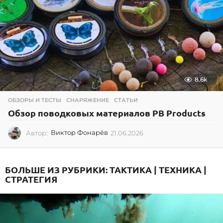
8.6k
ОБЗОРЫ И ТЕСТЫ
,
СНАРЯЖЕНИЕ
,
СТАТЬИ
Обзор поводковых материалов PB Products
Автор:
Виктор Фонарёв
21.06.2026
2
1
.
0
БОЛЬШЕ ИЗ РУБРИКИ:
ТАКТИКА | ТЕХНИКА |
6
СТРАТЕГИЯ
.
2
0
2
6