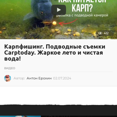
2
4
412
Карпфишинг. Подводные съемки
Carptoday. Жаркое лето и чистая
вода!
ВИДЕО
Автор:
Антон Ерохин
02.07.2024
0
2
.
0
7
.
2
0