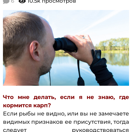
6
10.5k
просмотров
0
1
3
5
.
2
2
0
0
1
5
.
0
3
.
2
0
1
Что мне делать, если я не знаю, где
5
кормится карп?
Если рыбы не видно, или вы не замечаете
видимых признаков ее присутствия, тогда
следует руководствоватьс
я