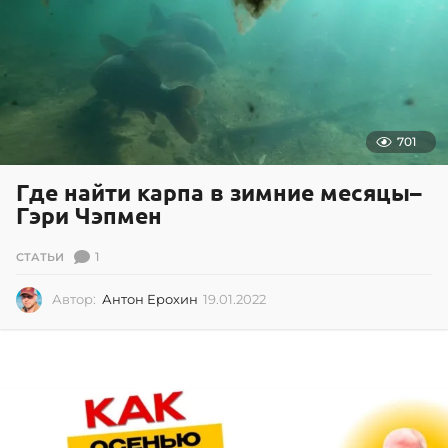
701
Где найти карпа в зимние месяцы–
Гэри Чэпмен
1
СТАТЬИ
Автор:
Антон Ерохин
19.01.2022
1
9
.
0
1
.
2
0