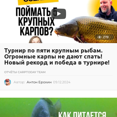
2
2
278
Турнир по пяти крупным рыбам.
Огромные карпы не дают спать!
Новый рекорд и победа в турнире!
ОТЧЁТЫ CARPTODAY TEAM
Автор:
Антон Ерохин
09.12.2024
0
9
.
1
2
.
2
0