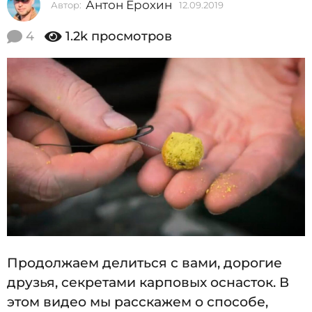
Антон Ерохин
Автор:
12.09.2019
1
1
2
.
4
1.2k
просмотров
9
0
1
9
.
2
2
.
0
1
0
9
9
.
2
0
1
9
Продолжаем делиться с вами, дорогие
друзья, секретами карповых оснасток. В
этом видео мы расскажем о способе,