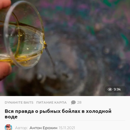
2
.
2
0
1
7
9.9k
28
DYNAMITE BAITS
,
ПИТАНИЕ КАРПА
Вся правда о рыбных бойлах в холодной
воде
Автор:
Антон Ерохин
15.11.2021
1