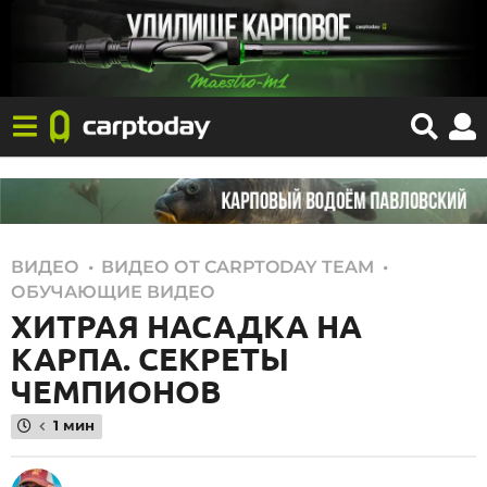
,
,
ВИДЕО
ВИДЕО ОТ CARPTODAY TEAM
1
ОБУЧАЮЩИЕ ВИДЕО
2
ХИТРАЯ НАСАДКА НА
.
КАРПА. СЕКРЕТЫ
0
ЧЕМПИОНОВ
9
.
1 мин
2
0