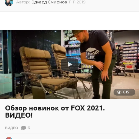
Автор:
Эдуард Смирнов
11.11.2019
1
1
.
1
1
.
2
0
1
9
815
Обзор новинок от FOX 2021.
ВИДЕО!
6
ВИДЕО