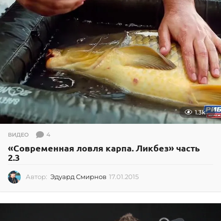
1.3k
4
ВИДЕО
«Современная ловля карпа. Ликбез» часть
2.3
Автор:
Эдуард Смирнов
17.01.2015
1
7
.
0
1