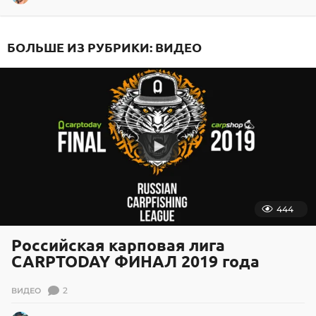
5
.
1
БОЛЬШЕ ИЗ РУБРИКИ:
ВИДЕО
1
.
2
0
2
1
444
Российская карповая лига
CARPTODAY ФИНАЛ 2019 года
2
ВИДЕО