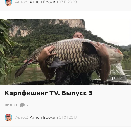
Автор:
Антон Ерохин
17.11.2020
1
7
.
1
1
.
2
0
2
0
1.1k
Карпфишинг TV. Выпуск 3
3
ВИДЕО
Автор:
Антон Ерохин
21.01.2017
0
2
.