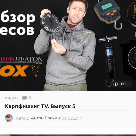
.
2
0
1
5
872
6
ВИДЕО
Карпфишинг TV. Выпуск 5
Автор:
Антон Ерохин
09.02.2017
0
9
.
0