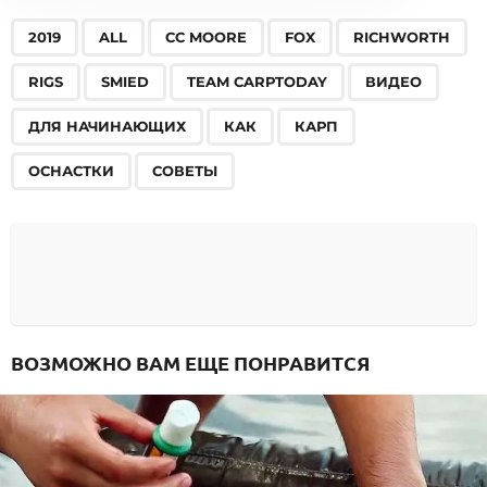
,
,
,
,
,
,
,
,
,
,
,
,
,
2019
ALL
CC MOORE
FOX
RICHWORTH
RIGS
SMIED
TEAM CARPTODAY
ВИДЕО
ДЛЯ НАЧИНАЮЩИХ
КАК
КАРП
ОСНАСТКИ
СОВЕТЫ
ВОЗМОЖНО ВАМ ЕЩЕ ПОНРАВИТСЯ