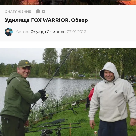
12
СНАРЯЖЕНИЕ
Удилища FOX WARRIOR. Обзор
Автор:
Эдуард Смирнов
27.01.2016
2
7
.
0
1
.
2
0
1
6