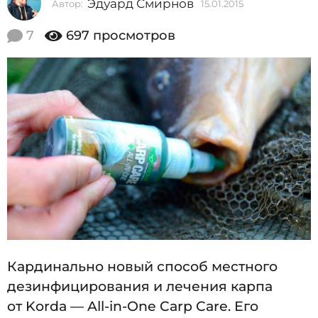
Эдуард Смирнов
Автор:
15.01.2015
1
2
5
0
.
7
697
просмотров
0
1
1
5
.
2
1
0
5
1
5
.
0
1
.
2
0
1
Кардинально новый способ местного
5
дезинфицирования и лечения карпа
от Korda — All-in-One Carp Care. Его