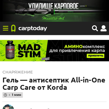
1
СНАРЯЖЕНИЕ
Гель — антисептик All-in-One
5
.
Carp Care от Korda
0
1 мин
1
.