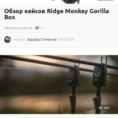
Обзор кейсов Ridge Monkey Gorilla
Box
11
ОБЗОРЫ И ТЕСТЫ
Автор:
Эдуард Смирнов
02.12.2019
0
2
.
1
2
.
2
0
1
9
927