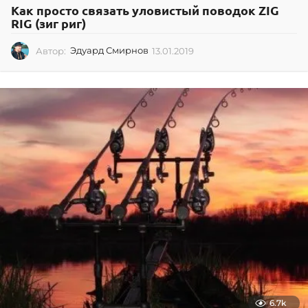
Как просто связать уловистый поводок ZIG
RIG (зиг риг)
Автор:
Эдуард Смирнов
13.01.2019
1
3
.
0
1
.
2
0
1
9
6.7k