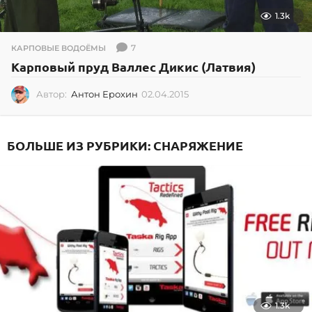
1.3k
7
КАРПОВЫЕ ВОДОЁМЫ
Карповый пруд Валлес Дикис (Латвия)
Автор:
Антон Ерохин
02.04.2015
0
2
.
0
БОЛЬШЕ ИЗ РУБРИКИ:
СНАРЯЖЕНИЕ
4
.
2
0
1
5
1.3k