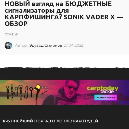
НОВЫЙ взгляд на БЮДЖЕТНЫЕ
сигнализаторы для
КАРПФИШИНГА? SONIK VADER X —
ОБЗОР
СТАТЬИ
Автор:
Эдуард Смирнов
27.04.2022
2
7
.
0
4
.
2
0
2
2
КРУПНЕЙШИЙ ПОРТАЛ О ЛОВЛЕ! КАРПТУДЕЙ