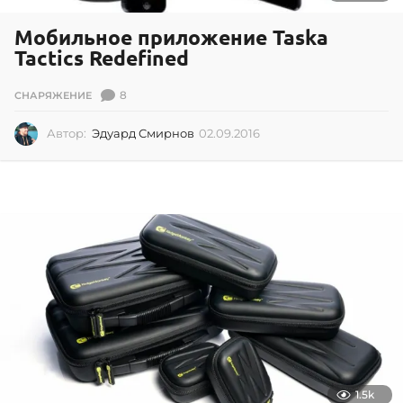
Мобильное приложение Taska
Tactics Redefined
8
СНАРЯЖЕНИЕ
Автор:
Эдуард Смирнов
02.09.2016
0
2
.
0
9
.
2
0
1
6
1.5k