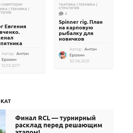
 CARPTODAY
,
ТАКТИКА | ТЕХНИКА |
СТРАТЕГИЯ
ИКА | ТЕХНИКА |
ТЕГИЯ
6
Spinner rig. План
г Евгения
на карповую
вченко.
рыбалку для
сенал
новичков
рпятника
Автор:
Антон
Автор:
Антон
Ерохин
Ерохин
30.06.2021
3
12.03.2017
1
0
2
.
.
0
0
6
3
.
.
2
2
КАТ
0
0
2
1
1
Финал RCL — турнирный
7
расклад перед решающим
этапом!