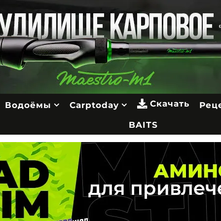
Скачать
Водоёмы
Carptoday
Рец
BAITS