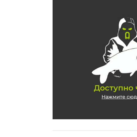
2
.
2
0
2
1
Доступно 
Нажмите сюда