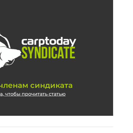
2
0
2
1
членам синдиката
, чтобы прочитать статью