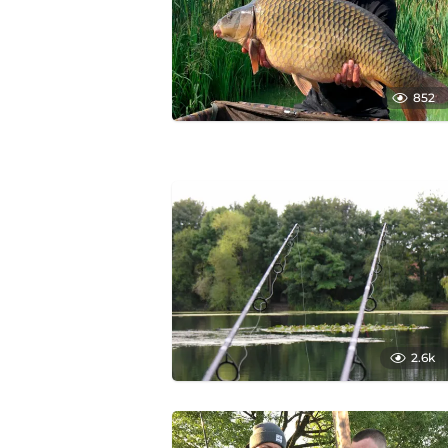
852
2.6k