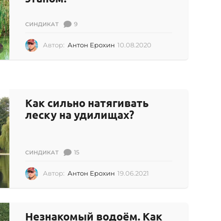
9
СИНДИКАТ
Автор:
Антон Ерохин
10.08.2020
1
0
.
0
8
.
Как сильно натягивать
2
0
леску на удилищах?
2
0
15
СИНДИКАТ
Автор:
Антон Ерохин
19.06.2021
1
9
.
0
6
Незнакомый водоём. Как
.