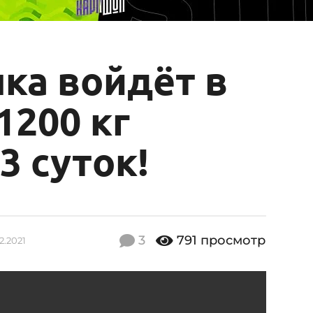
ка войдёт в
1200 кг
3 суток!
3
791
просмотр
2.2021
2
0
.
0
2
.