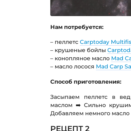
Нам потребуется:
– пеллетс
Carptoday Multifi
– крушеные бойлы
Carptod
– конопляное масло
Mad C
– масло лосося
Mad Carp Sa
Способ приготовления:
Засыпаем пеллетс в ве
маслом ➡️ Сильно крушим
Добавляем немного масло 
РЕЦЕПТ 2