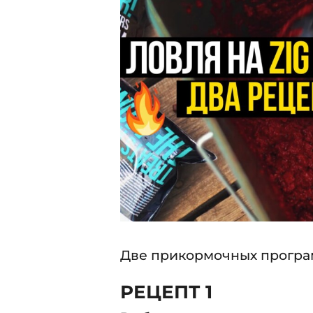
.
5
2
.
0
2
2
5
0
2
5
Две прикормочных програм
РЕЦЕПТ 1