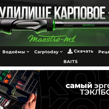
Скачать
Водоёмы
Carptoday
Рец
BAITS