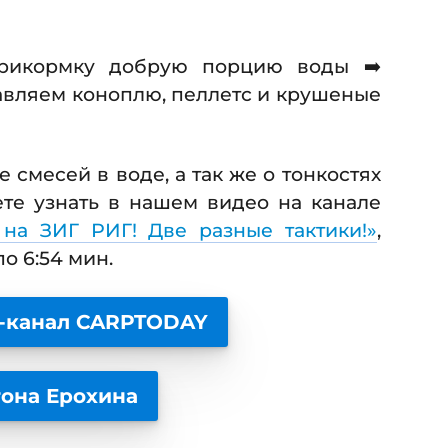
рикормку добрую порцию воды ➡️
авляем коноплю, пеллетс и крушеные
е смесей в воде, а так же о тонкостях
те узнать в нашем видео на канале
на ЗИГ РИГ! Две разные тактики!»
,
по 6:54 мин.
-канал CARPTODAY
тона Ерохина