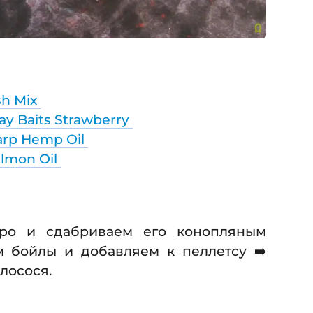
sh Mix
ay Baits Strawberry
arp Hemp Oil
lmon Oil
дро и сдабриваем его конопляным
 бойлы и добавляем к пеллетсу ➡️
лосося.