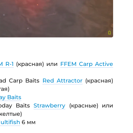
M R-1
(красная) или
FFEM Carp Active
ad Carp Baits
Red Attractor
(красная)
ая)
y Baits
oday Baits
Strawberry
(красные) или
желтые)
ultifish
6 мм