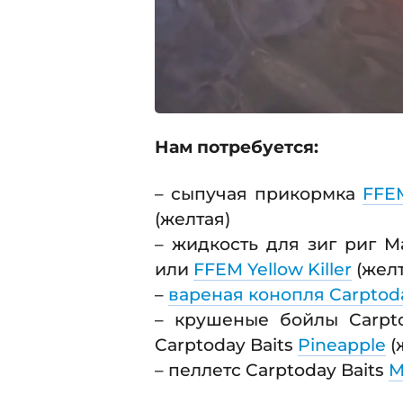
Нам потребуется:
– сыпучая прикормка
FFE
(желтая)
– жидкость для зиг риг M
или
FFEM Yellow Killer
(желт
–
вареная конопля Carptoda
– крушеные бойлы Carpt
Carptoday Baits
Pineapple
(
– пеллетс Carptoday Baits
M