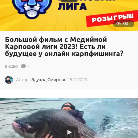
351
Большой фильм с Медийной
Карповой лиги 2023! Есть ли
будущее у онлайн карпфишинга?
1
ВИДЕО
Автор:
Эдуард Смирнов
18.12.2023
1
8
.
1
2
.
2
0
2
3