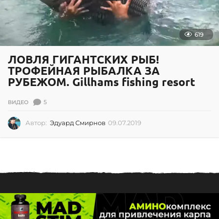
619
ЛОВЛЯ ГИГАНТСКИХ РЫБ!
ТРОФЕЙНАЯ РЫБАЛКА ЗА
РУБЕЖОМ. Gillhams fishing resort
5
ВИДЕО
Автор:
Эдуард Смирнов
09.07.2019
0
9
.
0
7
.
2
0
1
9