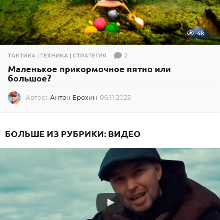
4k
2
ТАКТИКА | ТЕХНИКА | СТРАТЕГИЯ
Маленькое прикормочное пятно или
большое?
Автор:
Антон Ерохин
06.11.2025
0
6
.
1
БОЛЬШЕ ИЗ РУБРИКИ:
ВИДЕО
1
.
2
0
2
5