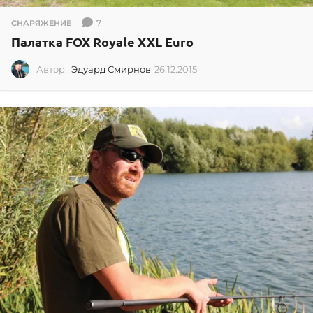
7
СНАРЯЖЕНИЕ
Палатка FOX Royale XXL Euro
Автор:
Эдуард Смирнов
26.12.2015
2
6
.
1
2
.
2
0
1
5