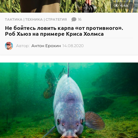
4.4k
16
ТАКТИКА | ТЕХНИКА | СТРАТЕГИЯ
Не бойтесь ловить карпа «от противного».
Роб Хьюз на примере Криса Холмса
Автор:
Антон Ерохин
14.08.2020
1
4
.
0
8
.
2
0
2
0