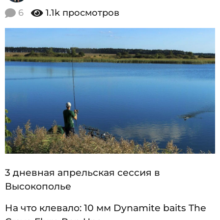
2
.
6
1.1k
просмотров
0
0
8
1
.
2
4
0
1
1
4
8
.
0
8
.
2
0
3 дневная апрельская сессия в
1
Высокополье
4
На что клевало: 10 мм Dynamite baits The