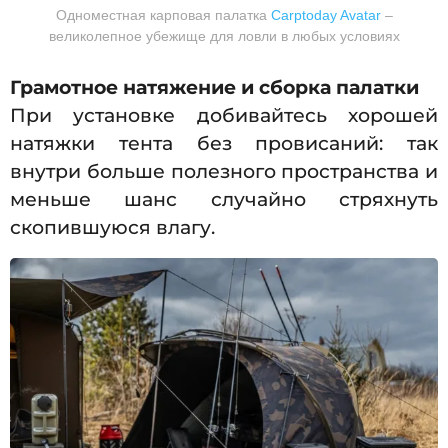
Одноместная карповая палатка
Carptoday Avatar
–
великолепное убежище для ловли в любых условиях
Грамотное натяжение и сборка палатки
При установке добивайтесь хорошей
натяжки тента без провисаний: так
внутри больше полезного пространства и
меньше шанс случайно стряхнуть
скопившуюся влагу.