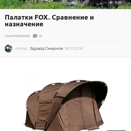
9.6k
Палатки FOX. Сравнение и
назначение
15
СНАРЯЖЕНИЕ
Автор:
Эдуард Смирнов
18.01.2018
1
8
.
0
1
.
2
0
1
8