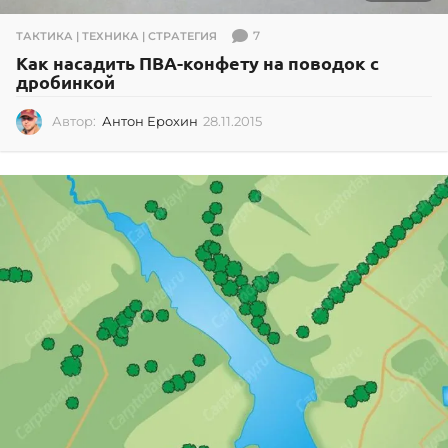
7
ТАКТИКА | ТЕХНИКА | СТРАТЕГИЯ
Как насадить ПВА-конфету на поводок с
дробинкой
Автор:
Антон Ерохин
28.11.2015
2
8
.
1
1
.
2
0
1
5