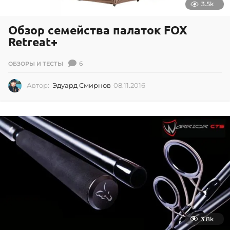
3.5k
Обзор семейства палаток FOX
Retreat+
6
ОБЗОРЫ И ТЕСТЫ
Автор:
Эдуард Смирнов
08.11.2016
0
8
.
1
1
.
2
0
1
6
3.8k