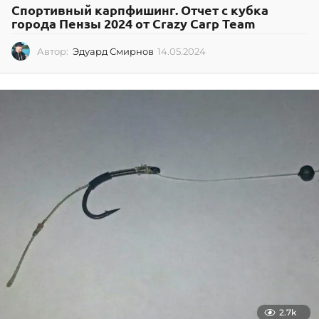
Спортивный карпфишинг. Отчет с кубка
города Пензы 2024 от Crazy Carp Team
Автор:
Эдуард Смирнов
14.05.2024
1
4
.
0
5
.
2
0
2
4
2.7k