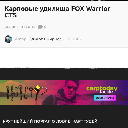
Карповые удилища FOX Warrior
CTS
6
ОБЗОРЫ И ТЕСТЫ
Автор:
Эдуард Смирнов
21.10.2016
2
1
.
1
0
.
2
0
1
6
КРУПНЕЙШИЙ ПОРТАЛ О ЛОВЛЕ! КАРПТУДЕЙ