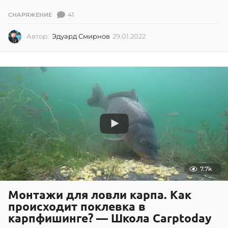
41
СНАРЯЖЕНИЕ
Автор:
Эдуард Смирнов
29.01.2022
2
9
.
0
1
.
2
0
2
2
7.7k
Монтажи для ловли карпа. Как
происходит поклевка в
карпфишинге? — Школа Carptoday