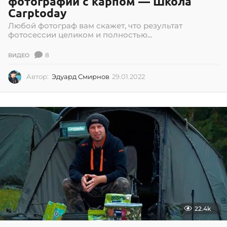
фотографии с карпом — Школа
Carptoday
Любой фотограф вам скажет, что результат
фотосессии целиком и полностью...
8
ВИДЕО
Автор:
Эдуард Смирнов
29.01.2022
2
9
.
0
1
.
2
0
2
2
22.4k