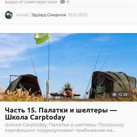
8
ВИДЕО ОТ CARPTODAY TEAM
Автор:
Эдуард Смирнов
29.01.2022
2
9
.
0
1
.
2
0
2
2
10.3k
Часть 15. Палатки и шелтеры —
Школа Carptoday
Школа Carptoday. Палатки и шелтеры Поскольку
карпфишинг подразумевает пребывание на...