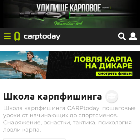
Школа карпфишинга
Школа карпфишинга CARPtoday: пошаговые
уроки от начинающих до спортсменов.
Снаряжение, оснастки, тактика, психология
ловли карпа.