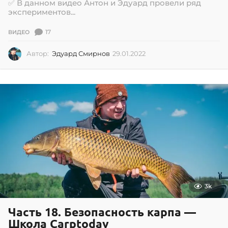
✅ В данном видео Антон и Эдуард провели ряд
экспериментов...
17
ВИДЕО
Автор:
Эдуард Смирнов
29.01.2022
2
9
.
0
1
.
2
0
2
2
3k
Часть 18. Безопасность карпа —
Школа Carptoday