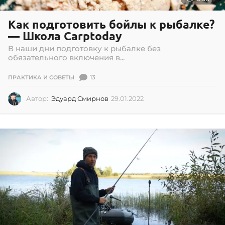
Как подготовить бойлы к рыбалке?
— Школа Carptoday
В наши дни подготовку к рыбалке без
обязательного включения в...
13
ПРАКТИКА И СОВЕТЫ
Автор:
Эдуард Смирнов
29.01.2022
2
9
.
0
1
.
2
0
2
2