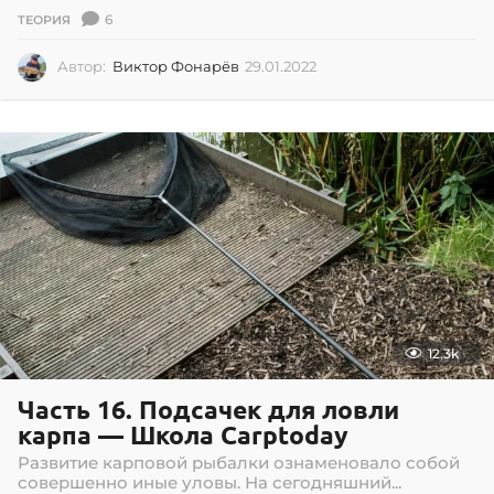
6
ТЕОРИЯ
Автор:
Виктор Фонарёв
29.01.2022
0
2
.
0
7
.
2
0
2
6
12.3k
Часть 16. Подсачек для ловли
карпа — Школа Carptoday
Развитие карповой рыбалки ознаменовало собой
совершенно иные уловы. На сегодняшний...