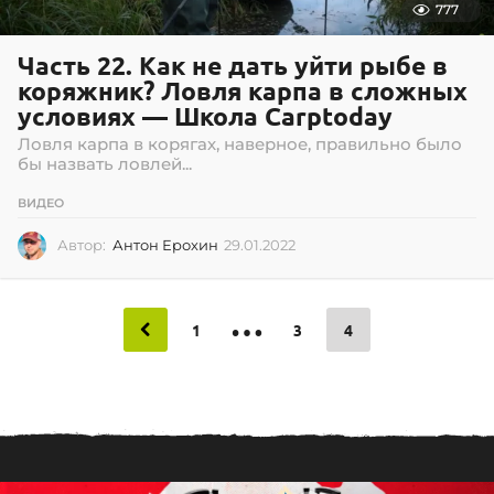
777
Часть 22. Как не дать уйти рыбе в
коряжник? Ловля карпа в сложных
условиях — Школа Carptoday
Ловля карпа в корягах, наверное, правильно было
бы назвать ловлей...
ВИДЕО
Автор:
Антон Ерохин
29.01.2022
2
9
.
0
…
1
1
3
4
.
2
0
2
2