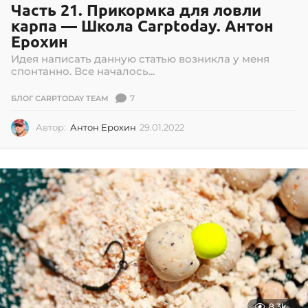
Часть 21. Прикормка для ловли
карпа — Школа Carptoday. Антон
Ерохин
Идея написать данную статью возникла у меня
спонтанно. Все началось...
7
БЛОГ CARPTODAY TEAM
Автор:
Антон Ерохин
29.01.2022
2
9
.
0
1
.
2
0
2
2
8.3k