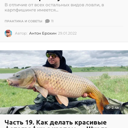
В отличие от всех остальных видов ловли, в
карпфишинге имеется...
11
ПРАКТИКА И СОВЕТЫ
Автор:
Антон Ерохин
29.01.2022
2
9
.
0
1
.
2
0
2
2
2.4k
Часть 19. Как делать красивые