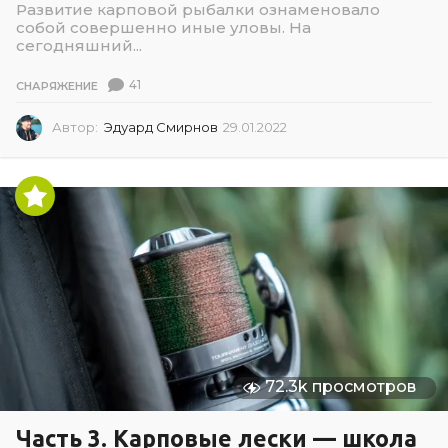
Развитие карповой рыбалки ознаменовало
собой совершенно иные уловы. На
сегодняшний...
41
СНАРЯЖЕНИЕ
Автор:
Эдуард Смирнов
29.01.2022
2
9
.
0
1
.
2
0
2
2
72.3k просмотров
Часть 3. Карповые лески — школа