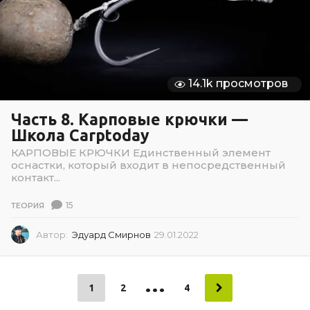
2
6
14.1k просмотров
Часть 8. Карповые крючки —
Школа Carptoday
КАРПОВЫЕ КРЮЧКИ Единственный элемент
оснастки, который входит в непосредственный
контакт...
15
ТЕОРИЯ
Автор:
Эдуард Смирнов
29.01.2022
2
9
.
0
…
1
1
2
4
.