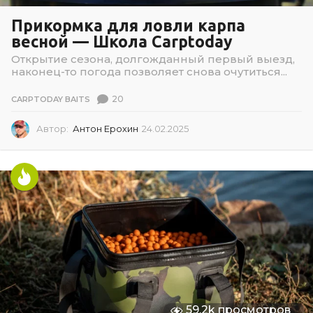
Прикормка для ловли карпа
весной — Школа Carptoday
Открытие сезона, долгожданный первый выезд,
наконец-то погода позволяет снова очутиться...
20
CARPTODAY BAITS
Автор:
Антон Ерохин
24.02.2025
2
4
.
0
2
.
2
0
2
5
59.2k просмотров