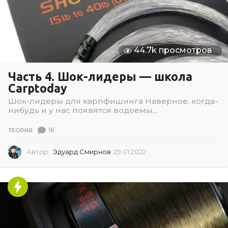
5
44.7k просмотров
Часть 4. Шок-лидеры — школа
Carptoday
Шок-лидеры для карпфишинга Наверное, когда-
нибудь и у нас появятся водоемы...
16
ТЕОРИЯ
Автор:
Эдуард Смирнов
29.01.2022
2
9
.
0
1
.
2
0