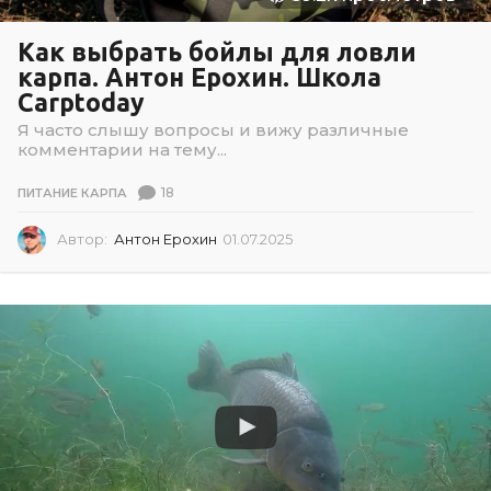
Как выбрать бойлы для ловли
карпа. Антон Ерохин. Школа
Carptoday
Я часто слышу вопросы и вижу различные
комментарии на тему...
18
ПИТАНИЕ КАРПА
Автор:
Антон Ерохин
01.07.2025
0
2
.
0
7
.
2
0
2
6