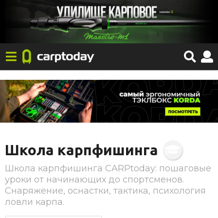
Школа карпфишинга
Школа карпфишинга CARPtoday: пошаговые
уроки от начинающих до спортсменов.
Снаряжение, оснастки, тактика, психология
ловли карпа.