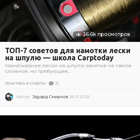
2
2
36.6k просмотров
ТОП-7 советов для намотки лески
на шпулю — школа Carptoday
Наматывание лески на шпулю занятие не самое
сложное, но требующее...
15
ПРАКТИКА И СОВЕТЫ
Автор:
Эдуард Смирнов
18.01.2026
1
8
.
0
1
.
2
0