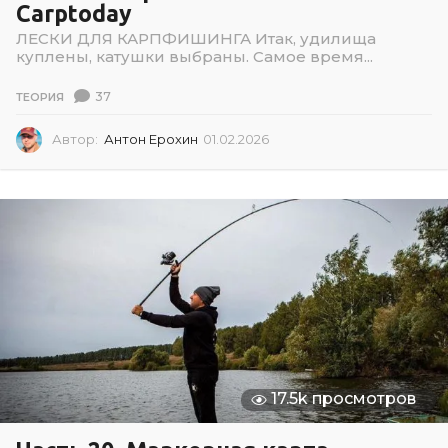
Carptoday
ЛЕСКИ ДЛЯ КАРПФИШИНГА Итак, удилища
куплены, катушки выбраны. Самое время...
37
ТЕОРИЯ
Автор:
Антон Ерохин
01.02.2026
0
1
.
0
2
.
2
0
2
6
17.5k просмотров