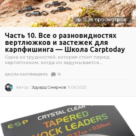
11.3k просмотров
Часть 10. Все о разновидностях
вертлюжков и застежек для
карпфишинга — Школа Carptoday
Одна из трудностей, которая стоит перед
карпятником, когда он задумывается...
16
ШКОЛА КАРПФИШИНГА
Автор:
Эдуард Смирнов
11.06.2025
1
1
.
0
6
.
2
0
2