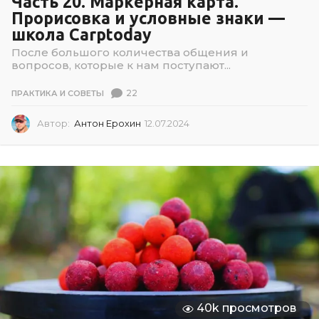
Часть 20. Маркерная карта.
Прорисовка и условные знаки —
школа Carptoday
После большого количества общения и
вопросов, которые к нам поступают...
22
ПРАКТИКА И СОВЕТЫ
Автор:
Антон Ерохин
12.07.2024
1
2
.
0
7
.
2
0
2
4
40k просмотров