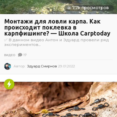
7.7k просмотров
Монтажи для ловли карпа. Как
происходит поклевка в
карпфишинге? — Школа Carptoday
✅ В данном видео Антон и Эдуард провели ряд
экспериментов...
17
ВИДЕО
Автор:
Эдуард Смирнов
29.01.2022
2
9
.
0
1
.
2
0
2
2