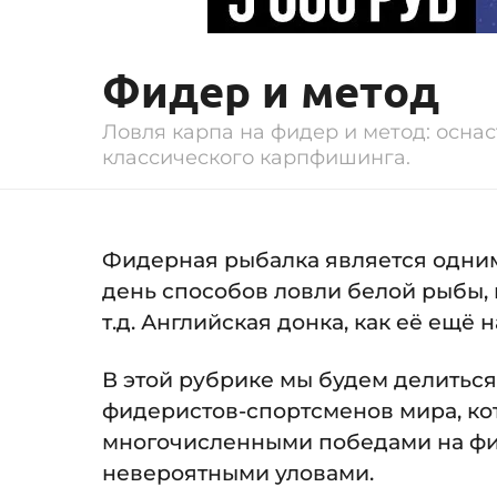
Фидер и метод
Ловля карпа на фидер и метод: оснас
классического карпфишинга.
Фидерная рыбалка является одни
день способов ловли белой рыбы, в
т.д. Английская донка, как её ещё
В этой рубрике мы будем делитьс
фидеристов-спортсменов мира, ко
многочисленными победами на фи
невероятными уловами.