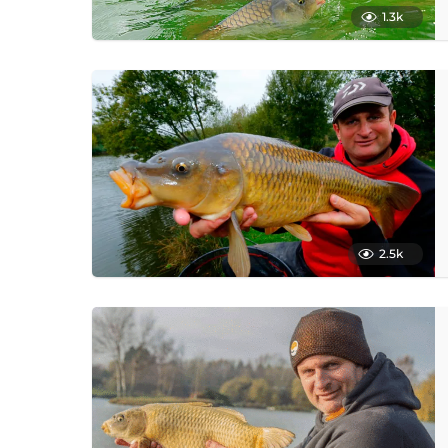
1.3k
2.5k