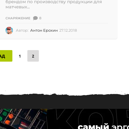
2
брендом по производству продукции для
0
матчевых...
8
СНАРЯЖЕНИЕ
Автор:
Антон Ерохин
27.12.2018
2
7
.
1
2
АД
1
2
.
2
0
1
8