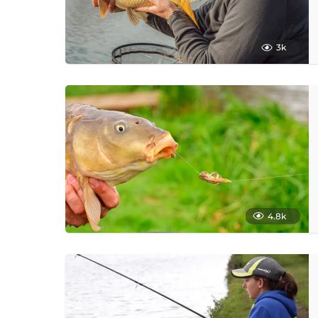
3k
4.8k