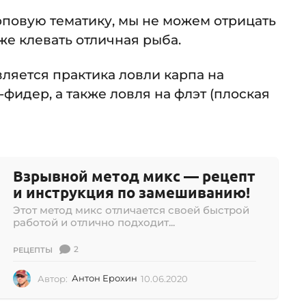
рповую тематику, мы не можем отрицать
кже клевать отличная рыба.
ляется практика ловли карпа на
фидер, а также ловля на флэт (плоская
Взрывной метод микс — рецепт
и инструкция по замешиванию!
Этот метод микс отличается своей быстрой
работой и отлично подходит...
2
РЕЦЕПТЫ
Автор:
Антон Ерохин
10.06.2020
1
0
.