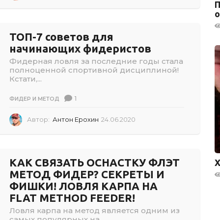
7
П
.
о
0
6
ТОП-7 советов для
.
начинающих фидеристов
2
0
Фидерная ловля за последние годы стала
2
полноценной спортивной дисциплиной!
1
Кстати,...
1
ФИДЕР И МЕТОД
Автор:
Антон Ерохин
24.06.2020
2
4
.
0
6
КАК СВЯЗАТЬ ОСНАСТКУ ФЛЭТ
Х
.
МЕТОД ФИДЕР? СЕКРЕТЫ И
2
ФИШКИ! ЛОВЛЯ КАРПА НА
0
2
FLAT METHOD FEEDER!
0
Ловля карпа на метод является одним из
самых популярных на...