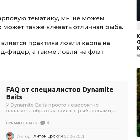
карповую тематику, мы не можем
р может также клевать отличная рыба.
вляется практика ловли карпа на
К
-фидер, а также ловля на флэт
FAQ от специалистов Dynamite
Baits
У Dynamite Baits просто невероятно
налажена обратная связь с рыболовами,...
4
DYNAMITE BAITS
Автор:
Антон Ерохин
27.06.2021
2