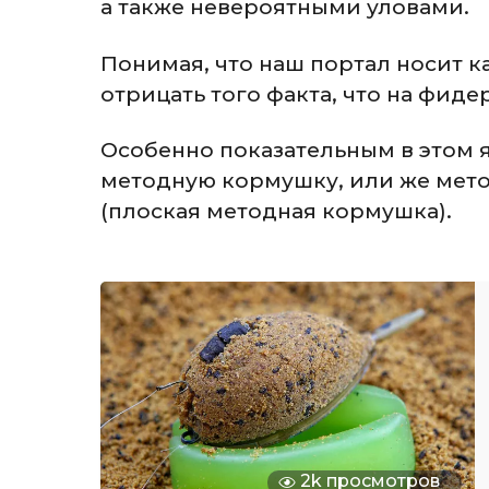
а также невероятными уловами.
Понимая, что наш портал носит 
отрицать того факта, что на фиде
Особенно показательным в этом я
методную кормушку, или же метод
(плоская методная кормушка).
2k просмотров