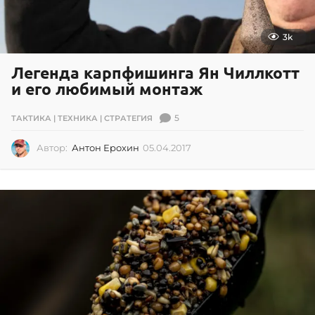
3k
Легенда карпфишинга Ян Чиллкотт
и его любимый монтаж
5
ТАКТИКА | ТЕХНИКА | СТРАТЕГИЯ
Автор:
Антон Ерохин
05.04.2017
0
5
.
0
4
.
2
0
1
7