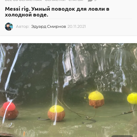
Messi rig. Умный поводок для ловли в
холодной воде.
Автор:
Эдуард Смирнов
20.11.2021
2
0
.
1
1
.
2
0
2
1