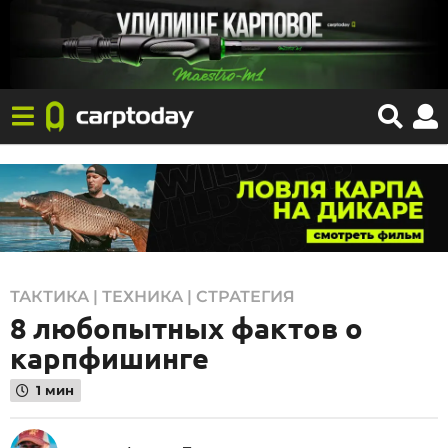
1
ТАКТИКА | ТЕХНИКА | СТРАТЕГИЯ
8 любопытных фактов о
3
.
карпфишинге
0
1 мин
4
.