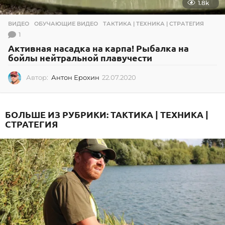
1.8k
ВИДЕО
,
ОБУЧАЮЩИЕ ВИДЕО
,
ТАКТИКА | ТЕХНИКА | СТРАТЕГИЯ
1
Активная насадка на карпа! Рыбалка на
бойлы нейтральной плавучести
Автор:
Антон Ерохин
22.07.2020
2
2
.
0
БОЛЬШЕ ИЗ РУБРИКИ:
ТАКТИКА | ТЕХНИКА |
7
СТРАТЕГИЯ
.
2
0
2
0