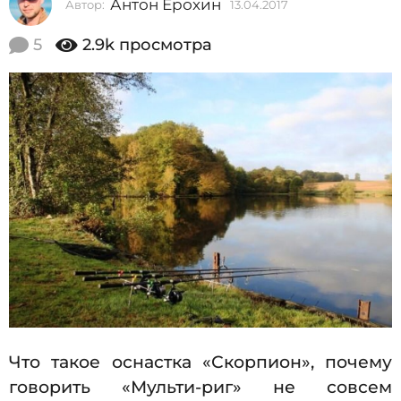
Антон Ерохин
Автор:
13.04.2017
0
2
2
0
.
5
2.9k
просмотра
0
1
7
7
.
2
0
0
2
2
6
.
0
7
.
2
0
2
6
Что такое оснастка «Скорпион», почему
говорить «Мульти-риг» не совсем