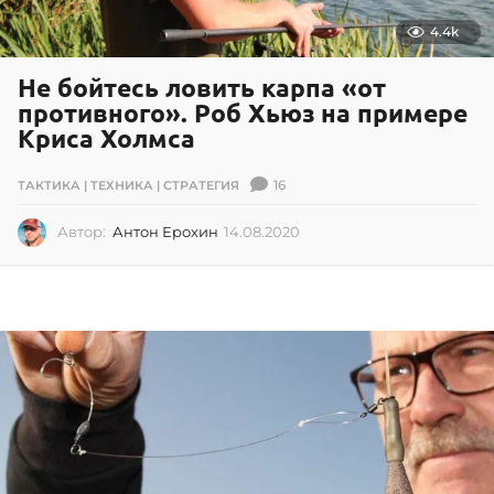
4.4k
Не бойтесь ловить карпа «от
противного». Роб Хьюз на примере
Криса Холмса
16
ТАКТИКА | ТЕХНИКА | СТРАТЕГИЯ
Автор:
Антон Ерохин
14.08.2020
1
4
.
0
8
.
2
0
2
0