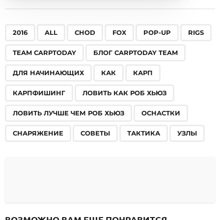
,
,
,
,
,
,
,
,
,
,
,
,
,
,
,
,
,
,
2016
ALL
CHOD
FOX
POP-UP
RIGS
TEAM CARPTODAY
БЛОГ CARPTODAY TEAM
ДЛЯ НАЧИНАЮЩИХ
КАК
КАРП
КАРПФИШИНГ
ЛОВИТЬ КАК РОБ ХЬЮЗ
ЛОВИТЬ ЛУЧШЕ ЧЕМ РОБ ХЬЮЗ
ОСНАСТКИ
СНАРЯЖЕНИЕ
СОВЕТЫ
ТАКТИКА
УЗЛЫ
ВОЗМОЖНО ВАМ ЕЩЕ ПОНРАВИТСЯ