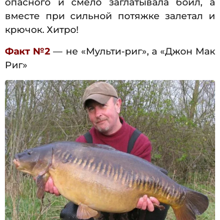
опасного и смело заглатывала бойл, а
вместе при сильной потяжке залетал и
крючок. Хитро!
Факт №2
— не «Мульти-риг», а «Джон Мак
Риг»