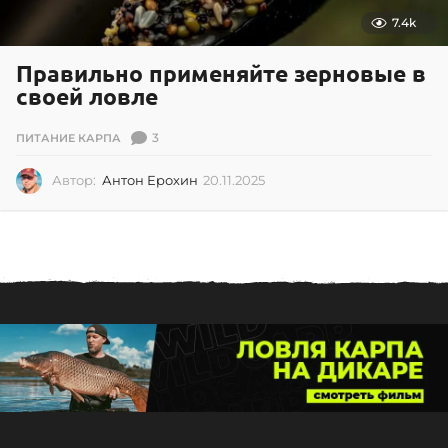
7.4k
Правильно применяйте зерновые в
своей ловле
3
ПИТАНИЕ КАРПА
Автор:
Антон Ерохин
20.11.2025
2
0
.
1
1
.
2
0
2
5