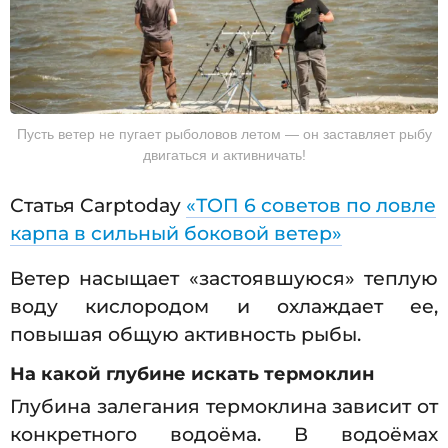
Пусть ветер не пугает рыболовов летом — он заставляет рыбу
двигаться и активничать!
Статья Carptoday
«ТОП 6 советов по ловле
карпа в сильный боковой ветер»
Ветер насыщает «застоявшуюся» теплую
воду кислородом и охлаждает ее,
повышая общую активность рыбы.
На какой глубине искать термоклин
Глубина залегания термоклина зависит от
конкретного водоёма. В водоёмах