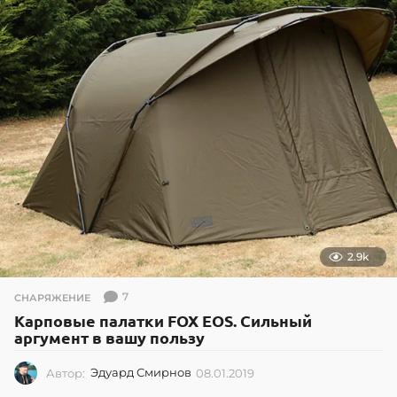
.
2
0
2
6
2.9k
7
СНАРЯЖЕНИЕ
Карповые палатки FOX EOS. Сильный
аргумент в вашу пользу
Автор:
Эдуард Смирнов
08.01.2019
0
8