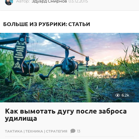
Автор:
Эдуард Смирнов
03.12.2015
0
3
.
1
БОЛЬШЕ ИЗ РУБРИКИ:
СТАТЬИ
2
.
2
0
1
5
6.2k
Как вымотать дугу после заброса
удилища
13
ТАКТИКА | ТЕХНИКА | СТРАТЕГИЯ