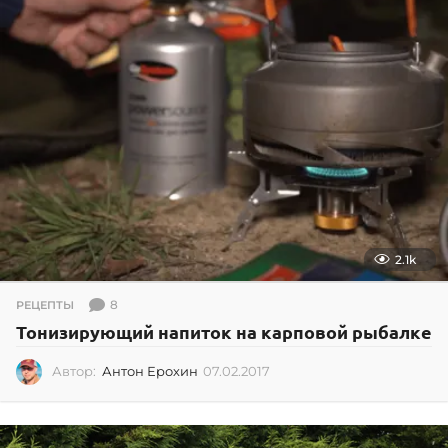
2.1k
8
РЕЦЕПТЫ
Тонизирующий напиток на карповой рыбалке
Автор:
Антон Ерохин
07.02.2017
0
2
.
0
7