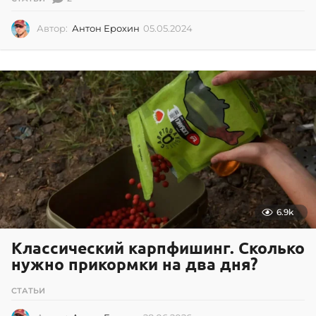
Автор:
Антон Ерохин
05.05.2024
0
5
.
0
5
.
2
0
2
4
6.9k
Классический карпфишинг. Сколько
нужно прикормки на два дня?
СТАТЬИ