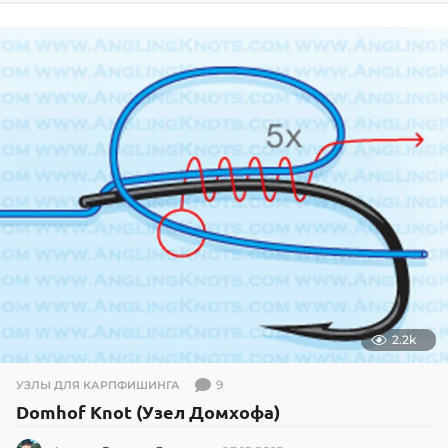
.
0
1
.
2
0
1
9
2.2k
9
УЗЛЫ ДЛЯ КАРПФИШИНГА
Domhof Knot (Узел Домхофа)