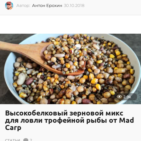
Автор:
Антон Ерохин
30.10.2018
3
0
.
1
0
.
2
0
1
8
2.9k
Высокобелковый зерновой микс
для ловли трофейной рыбы от Mad
Carp
2
СТАТЬИ