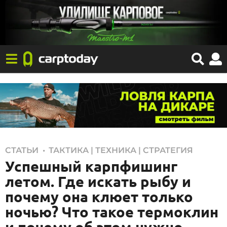
1
,
СТАТЬИ
ТАКТИКА | ТЕХНИКА | СТРАТЕГИЯ
Успешный карпфишинг
1
.
летом. Где искать рыбу и
0
почему она клюет только
6
ночью? Что такое термоклин
.