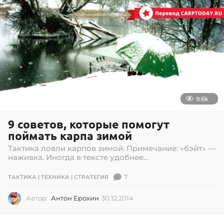
9.6k
9 советов, которые помогут
поймать карпа зимой
Тактика ловли карпов зимой. Примечание: «бэйт» —
наживка. Иногда в тексте удобнее...
7
ТАКТИКА | ТЕХНИКА | СТРАТЕГИЯ
Автор:
Антон Ерохин
30.12.2014
3
0
.