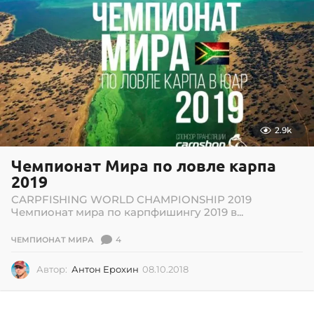
2.9k
Чемпионат Мира по ловле карпа
2019
CARPFISHING WORLD CHAMPIONSHIP 2019
Чемпионат мира по карпфишингу 2019 в...
4
ЧЕМПИОНАТ МИРА
Автор:
Антон Ерохин
08.10.2018
0
2
.
0