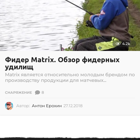
4.2k
Фидер Matrix. Обзор фидерных
удилищ
Matrix является относительно молодым брендом по
производству продукции для матчевых...
8
СНАРЯЖЕНИЕ
Автор:
Антон Ерохин
27.12.2018
2
7
.
1
2
.