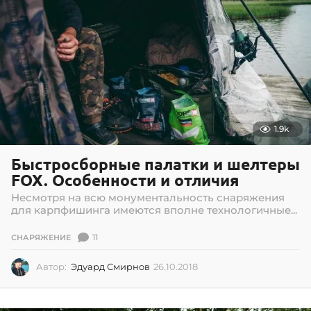
1.9k
Быстросборные палатки и шелтеры
FOX. Особенности и отличия
Несмотря на всю монументальность снаряжения
для карпфишинга имеются вполне технологичные...
11
СНАРЯЖЕНИЕ
Автор:
Эдуард Смирнов
26.10.2018
2
6
.
1