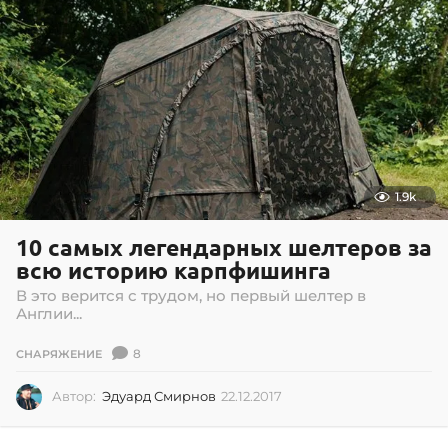
0
.
2
0
1
8
1.9k
10 самых легендарных шелтеров за
всю историю карпфишинга
В это верится с трудом, но первый шелтер в
Англии...
8
СНАРЯЖЕНИЕ
Автор:
Эдуард Смирнов
22.12.2017
2
2
.