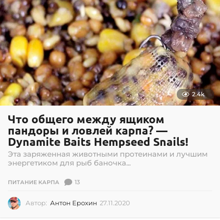
2.4k
Что общего между ящиком
пандоры и ловлей карпа? —
Dynamite Baits Hempseed Snails!
Эта заряженная животными протеинами и лучшим
энергетиком для рыб баночка...
13
ПИТАНИЕ КАРПА
Автор:
Антон Ерохин
27.11.2020
2
7