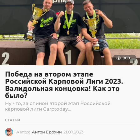
900
Победа на втором этапе
Российской Карповой Лиги 2023.
Валидольная концовка! Как это
было?
Ну что, за спиной второй этап Российской
карповой лиги Carptoday...
СТАТЬИ
Автор:
Антон Ерохин
21.07.2023
2
1