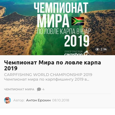
2.9k
Чемпионат Мира по ловле карпа
2019
CARPFISHING WORLD CHAMPIONSHIP 2019
Чемпионат мира по карпфишингу 2019 в...
4
ЧЕМПИОНАТ МИРА
Автор:
Антон Ерохин
08.10.2018
0
2
.
0