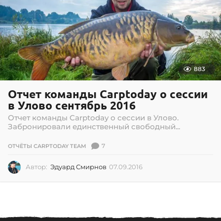
883
Отчет команды Carptoday о сессии
в Улово сентябрь 2016
Отчет команды Carptoday о сессии в Улово.
Забронировали единственный свободный...
7
ОТЧЁТЫ CARPTODAY TEAM
Автор:
Эдуард Смирнов
07.09.2016
0
2
.
0
7
.