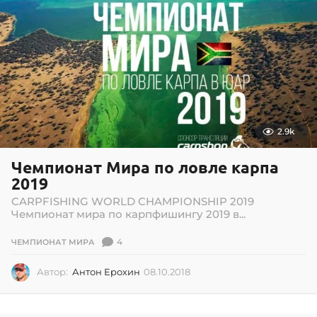
2.9k
Чемпионат Мира по ловле карпа
2019
CARPFISHING WORLD CHAMPIONSHIP 2019
Чемпионат мира по карпфишингу 2019 в...
4
ЧЕМПИОНАТ МИРА
Автор:
Антон Ерохин
08.10.2018
0
2
.
0