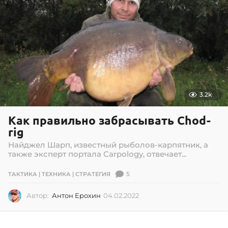
3.2k
Как правильно забрасывать Chod-
rig
Найджел Шарп, известный рыболов-карпятник, а
также эксперт портала Carpology, отвечает...
5
ТАКТИКА | ТЕХНИКА | СТРАТЕГИЯ
Автор:
Антон Ерохин
04.02.2022
0
4
.
0