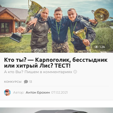
1.2k
Кто ты? — Карпоголик, бесстыдник
или хитрый Лис? ТЕСТ!
А кто Вы? Пишем в комментариях 🙂
13
КОНКУРСЫ
Автор:
Антон Ерохин
07.02.2021
0
7
.
0
2