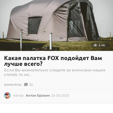
.
2
0
2
1
2.4k
Какая палатка FOX подойдет Вам
лучше всего?
Если Вы внимательно следите за анонсами наших
статей, то не...
22
КОНКУРСЫ
Автор:
Антон Ерохин
24.06.2020
2
4
.
0