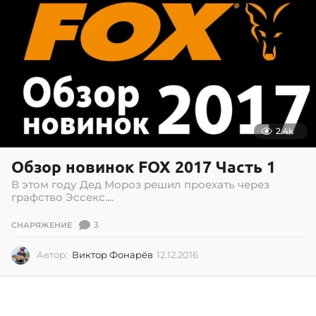
2.4k
Обзор новинок FOX 2017 Часть 1
В этом году Дед Мороз решил проехать через
графство Эссекс....
3
СНАРЯЖЕНИЕ
Автор:
Виктор Фонарёв
12.12.2016
0
2
.
0
7